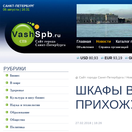
САНКТ-ПЕТЕРБУРГ
06 августа | 16:31
Главная
Новости
Каталог 
Объявления
Справка организаций
USD
80,93
EUR
93,19
G
РУБРИКИ
Бизнес
Сайт города Санкт-Петербурга
/
Нов
В мире
ШКАФЫ В
Здоровье
Культура и шоу-бизнес
ПРИХОЖ
Наука и технологии
Образование
Общество
27.02.2018 | 16:26
Политика