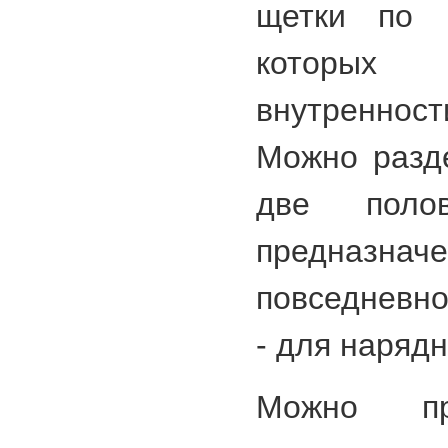
щетки по 
которых
внутреннос
Можно разд
две поло
предна
повседневно
- для наряд
Можно пр