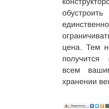
конструкто
обустроить
единстве
ограничива
цена. Тем 
получится
всем ваши
хранении ве
Поделиться…