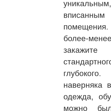
уникальным
вписанн
помещения
более-ме
закажите
стандарт
глубоког
наверняка 
одежда, об
можно был