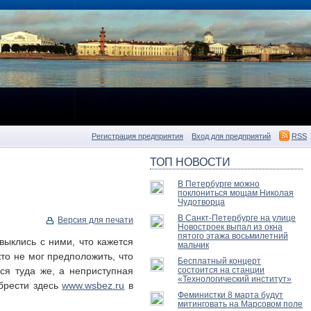
Регистрация предприятия
Вход для предприятий
RSS
ТОП НОВОСТИ
В Петербурге можно
поклониться мощам Николая
Чудотворца
В Санкт-Петербурге на улице
Версия для печати
Новостроек выпал из окна
пятого этажа восьмилетний
выклись с ними, что кажется
мальчик
кто не мог предположить, что
Бесплатный концерт
ься туда же, а неприступная
состоится на станции
«Технологический институт»
брести здесь
www.wsbez.ru
в
Феминистки 8 марта будут
митинговать на Марсовом поле