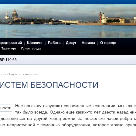
предприятий
Шоппинг
Работа
Досуг
Афиша
О городе
Транспорт
Голос города
BP
110,65
ости
/
Наука и технологии
ИСТЕМ БЕЗОПАСНОСТИ
Нас повсюду окружают современные технологии, мы так с
так было всегда. Однако еще каких-то лет двести назад ни
дозвониться на другой конец земли, за несколько часов добрат
льно неприступной с помощью оборудования, которое можно прио