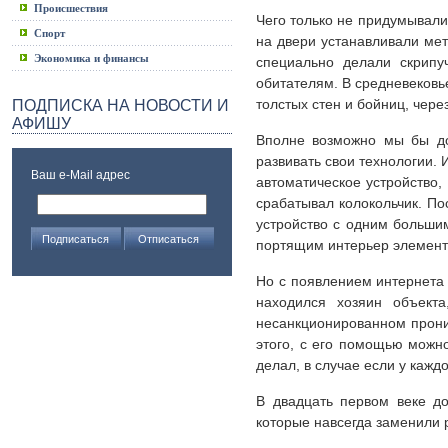
Происшествия
Чего только не придумывали
Спорт
на двери устанавливали мет
Экономика и финансы
специально делали скрипу
обитателям. В средневековь
толстых стен и бойниц, чер
ПОДПИСКА НА НОВОСТИ И
АФИШУ
Вполне возможно мы бы до
развивать свои технологии.
Ваш e-Mail адрес
автоматическое устройство,
срабатывал колокольчик. По
устройство с одним больши
портящим интерьер элемент
Но с появлением интернета 
находился хозяин объект
несанкционированном прони
этого, с его помощью можно
делал, в случае если у каждо
В двадцать первом веке д
которые навсегда заменили 