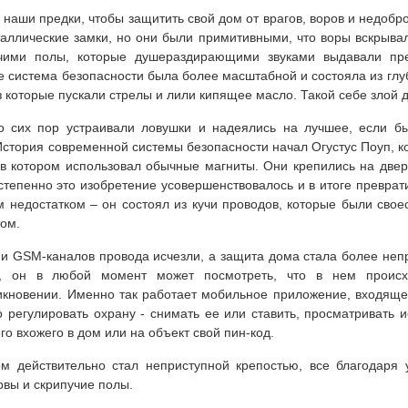
 наши предки, чтобы защитить свой дом от врагов, воров и недоб
аллические замки, но они были примитивными, что воры вскрывал
чими полы, которые душераздирающими звуками выдавали пре
е система безопасности была более масштабной и состояла из глу
ез которые пускали стрелы и лили кипящее масло. Такой себе злой
 сих пор устраивали ловушки и надеялись на лучшее, если бы
 История современной системы безопасности начал Огустус Поуп, к
 в котором использовал обычные магниты. Они крепились на двери
степенно это изобретение усовершенствовалось и в итоге преврат
м недостатком – он состоял из кучи проводов, которые были св
ом.
и GSM-каналов провода исчезли, а защита дома стала более непр
а, он в любой момент может посмотреть, что в нем происх
кновении. Именно так работает мобильное приложение, входящ
 регулировать охрану - снимать ее или ставить, просматривать и
го вхожего в дом или на объект свой пин-код.
ом действительно стал неприступной крепостью, все благодаря
рвы и скрипучие полы.