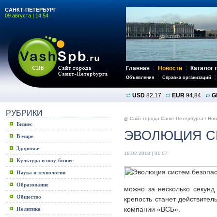
САНКТ-ПЕТЕРБУРГ
09 августа | 14:54
Главная
Новости
Каталог 
Объявления
Справка организаций
USD
82,17
EUR
94,84
G
РУБРИКИ
Сайт города Санкт-Петербурга
/
Нов
Бизнес
ЭВОЛЮЦИЯ С
В мире
Здоровье
18.02.2018 | 01:07
Культура и шоу-бизнес
Наука и технологии
Образование
можно за несколько секунд 
Общество
крепость станет действите
компании «ВСБ».
Политика