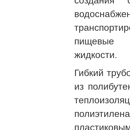
создания с
водоснаб
транспорти
пищевые 
жидкости.
Гибкий труб
из полибуте
теплоизоляц
полиэтиле
пластиковы