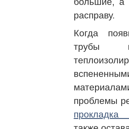
большие, а 
расправу.
Когда появ
трубы и
теплоиз
вспененн
материалам
проблемы ре
прокладка 
также остав