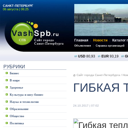
САНКТ-ПЕТЕРБУРГ
06 августа | 06:25
Главная
Новости
Каталог 
Объявления
Справка организаций
USD
80,93
EUR
93,19
G
РУБРИКИ
Бизнес
Сайт города Санкт-Петербурга
/
Нов
В мире
ГИБКАЯ 
Здоровье
Культура и шоу-бизнес
Наука и технологии
24.10.2017 | 07:02
Образование
Общество
Политика