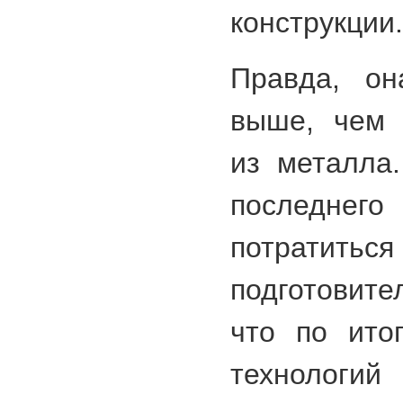
конструкции.
Правда, он
выше, чем 
из металла
последн
потра
подготовит
что по ито
технологи