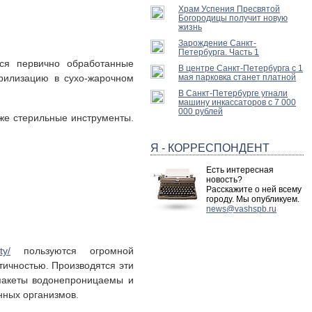
Храм Успения Пресвятой
Богородицы получит новую
жизнь
Зарождение Санкт-
Петербурга. Часть 1
ся первично обработанные
В центре Санкт-Петербурга с 1
рилизацию в сухо-жарочном
мая парковка станет платной
В Санкт-Петербурге угнали
машину инкассаторов с 7 000
000 рублей
уже стерильные инструменты.
Я - КОРРЕСПОНДЕНТ
Есть интересная
новость?
Расскажите о ней всему
городу. Мы опубликуем.
news@vashspb.ru
ty/
пользуются огромной
тичностью. Производятся эти
 пакеты водонепроницаемы и
нных организмов.