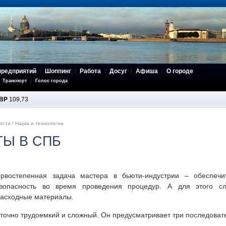
предприятий
Шоппинг
Работа
Досуг
Афиша
О городе
Транспорт
Голос города
BP
109,73
ости
/
Наука и технологии
ТЫ В СПБ
рвостепенная задача мастера в бьюти-индустрии – обеспечи
зопасность во время проведения процедур. А для этого сле
расходные материалы.
точно трудоемкий и сложный. Он предусматривает три последоват