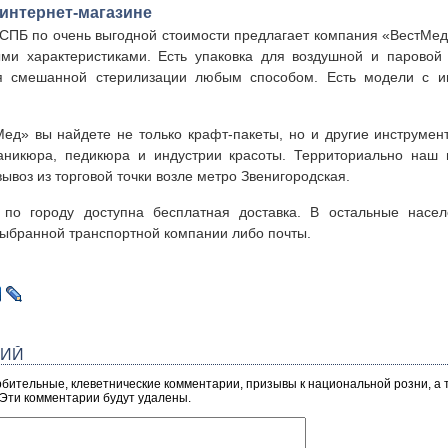
 интернет-магазине
СПБ по очень выгодной стоимости предлагает компания «ВестМед
ми характеристиками. Есть упаковка для воздушной и паровой 
я смешанной стерилизации любым способом. Есть модели с и
Мед» вы найдете не только крафт-пакеты, но и другие инструмен
аникюра, педикюра и индустрии красоты. Территориально наш м
ывоз из торговой точки возле метро Звенигородская.
 по городу доступна бесплатная доставка. В остальные насе
выбранной транспортной компании либо почты.
РИЙ
рбительные, клеветнические комментарии, призывы к национальной розни, а
 Эти комментарии будут удалены.