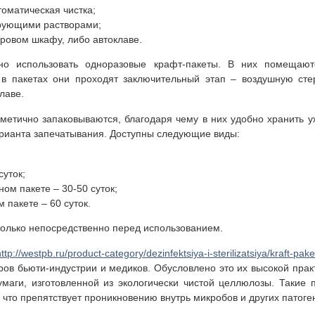
оматическая чистка;
рующими растворами;
ровом шкафу, либо автоклаве.
но использовать одноразовые крафт-пакеты. В них помещают
 в пакетах они проходят заключительный этап – воздушную сте
лаве.
метично запаковываются, благодаря чему в них удобно хранить 
арианта запечатывания. Доступны следующие виды:
суток;
ом пакете – 30-50 суток;
 пакете – 60 суток.
олько непосредственно перед использованием.
http://westpb.ru/product-category/dezinfektsiya-i-sterilizatsiya/kraft-pake
ов бьюти-индустрии и медиков. Обусловлено это их высокой прак
умаги, изготовленной из экологически чистой целлюлозы. Такие
 что препятствует проникновению внутрь микробов и других патоге