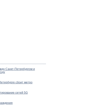
жду Санкт-Петербургом и
году
Петербурге сбоит метро
стирование сетей 5G
граждения