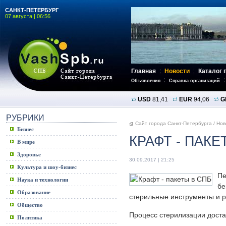
САНКТ-ПЕТЕРБУРГ
07 августа | 06:56
Главная
Новости
Каталог 
Объявления
Справка организаций
USD
81,41
EUR
94,06
G
РУБРИКИ
Сайт города Санкт-Петербурга
/
Нов
Бизнес
КРАФТ - ПАКЕ
В мире
Здоровье
30.09.2017 | 21:25
Культура и шоу-бизнес
Пе
Наука и технологии
бе
Образование
стерильные инструменты и 
Общество
Процесс стерилизации доста
Политика