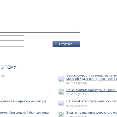
Ю ТЕМУ
лах
Высокоскоростная магистраль ме
Москвой будет построена в 2027 
02.10.21 [19:28]
Из-за аномальной жары в Санкт-
29.06.21 [21:33]
сирован температурный рекорд
В Санкт-Петербурге началось те
03.06.21 [18:45]
 земли бил сильный фонтан воды
Виды и назначение дорожного о
17.05.21 [14:32]