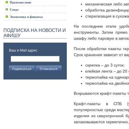
Происшествия
механическая либо авт
Спорт
обработка дезинфици
стерилизация в сухожа
Экономика и финансы
На последнем этапе удоб
ПОДПИСКА НА НОВОСТИ И
инструменты. Затем прямо
АФИШУ
шкафу либо паровую в авток
После обработки пакеты гер
Ваш e-Mail адрес
Срок хранения зависит от в
скрепка – до 3 суток;
клейкая лента – до 20 
термопайка на одинарн
термопайка на двойном
Вскрываются крафт-пакеты т
Крафт-пакеты в СПБ
популярностью среди мастер
изделия из сверхпрочной б
запаковываются герметично,