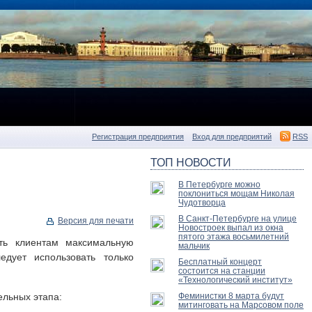
Регистрация предприятия
Вход для предприятий
RSS
ТОП НОВОСТИ
В Петербурге можно
поклониться мощам Николая
Чудотворца
В Санкт-Петербурге на улице
Версия для печати
Новостроек выпал из окна
пятого этажа восьмилетний
ть клиентам максимальную
мальчик
дует использовать только
Бесплатный концерт
состоится на станции
«Технологический институт»
ельных этапа:
Феминистки 8 марта будут
митинговать на Марсовом поле