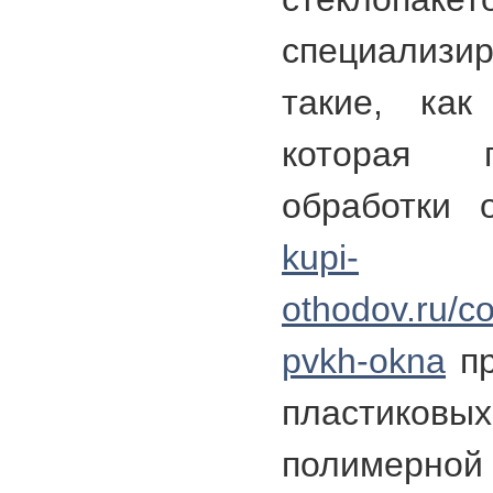
специализ
такие, как
которая 
обработки 
kupi-
othodov.ru/c
pvkh-okna
пр
пластиков
полимерн