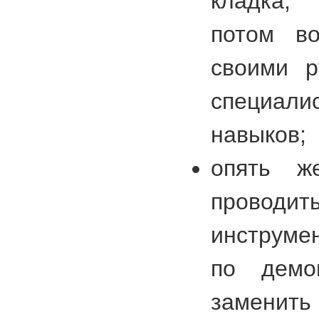
кладка,
потом во
своими р
специалис
навыков;
опять ж
проводит
инструме
по демо
заменить 