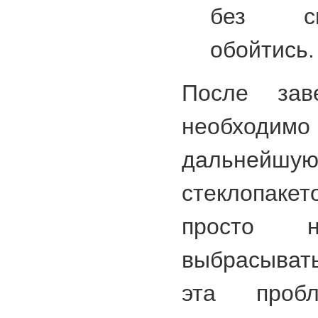
без сп
обойтись.
После зав
необхо
дальне
стеклопаке
просто 
выбрасыват
эта проб