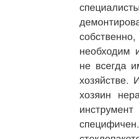
специа
демонтирова
собствен
необходим и
не всегда 
хозяйстве. 
хозяин нер
инструме
специф
стеклопак