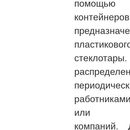
помощь
контейне
предназна
пластико
стеклотары
распредел
периодичес
работникам
или пер
компаний. 