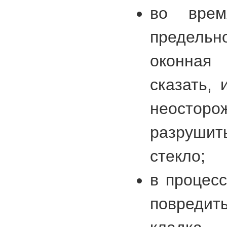
во врем
предел
оконная
сказать,
неосто
разруш
стекло;
в процес
повред