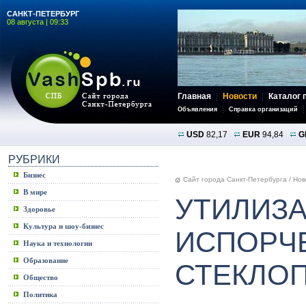
САНКТ-ПЕТЕРБУРГ
08 августа | 09:33
Главная
Новости
Каталог 
Объявления
Справка организаций
USD
82,17
EUR
94,84
G
РУБРИКИ
Бизнес
Сайт города Санкт-Петербурга
/
Нов
В мире
УТИЛИЗ
Здоровье
Культура и шоу-бизнес
ИСПОРЧ
Наука и технологии
Образование
СТЕКЛО
Общество
Политика