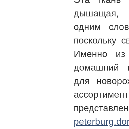
дышащая, 
одним слов
поскольку с
Именно из
домашний т
для новоро
ассорти
предста
peterburg.dom