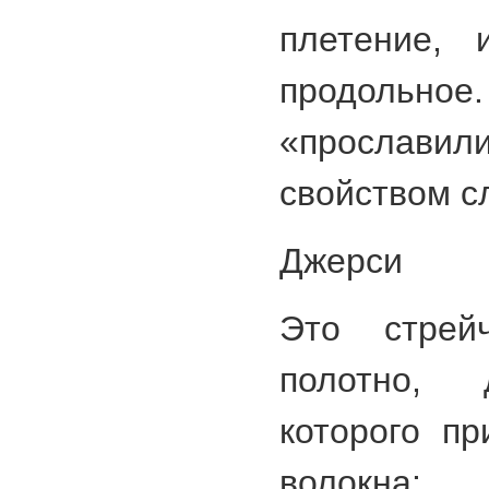
плетение, 
продоль
«просла
свойством с
Джерси
Это стрейч
полотно, 
которого п
волокн