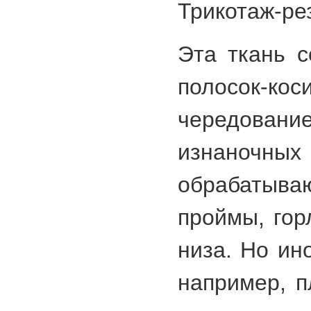
Трикотаж-ре
Эта ткань с
полосок-ко
чередова
изнаночных
обрабатыва
проймы, гор
низа. Но ин
например, п