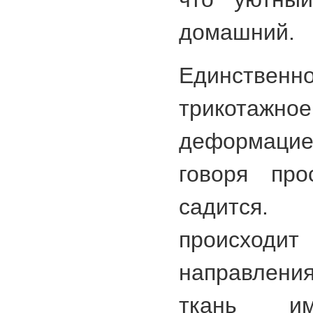
домашний.
Единственн
трикотаж
деформаци
говоря про
садится
происхо
направления
ткань им