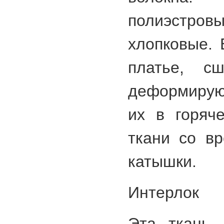
полиэстро
хлопковые. 
платье, с
деформируют
их в горяч
ткани со в
катышки.
Интерлок
Эта ткань 