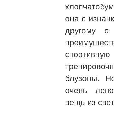
хлопчатобу
она с изнан
другому с
преимущ
спорти
трениров
блузоны. Н
очень легк
вещь из све