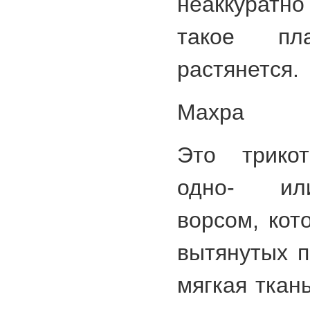
неаккуратн
такое пла
растянется.
Махра
Это трико
одно- ил
ворсом, кот
вытянутых п
мягкая ткан