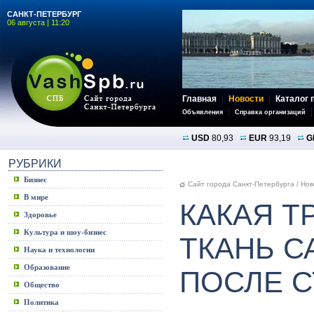
САНКТ-ПЕТЕРБУРГ
06 августа | 11:20
Главная
Новости
Каталог 
Объявления
Справка организаций
USD
80,93
EUR
93,19
G
РУБРИКИ
Бизнес
Сайт города Санкт-Петербурга
/
Нов
В мире
КАКАЯ 
Здоровье
Культура и шоу-бизнес
ТКАНЬ С
Наука и технологии
Образование
ПОСЛЕ С
Общество
Политика