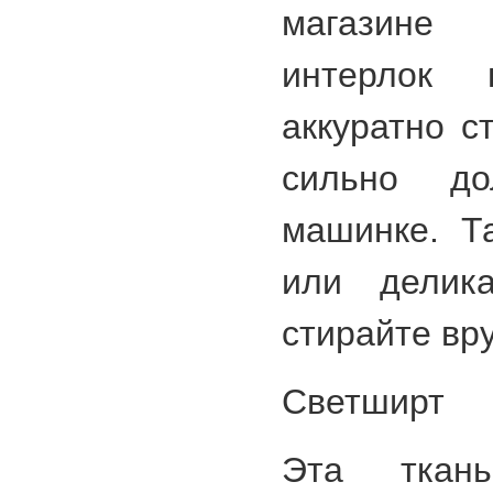
магазине
интерлок 
аккуратно с
сильно до
машинке. Та
или делик
стирайте вр
Светширт
Эта ткан