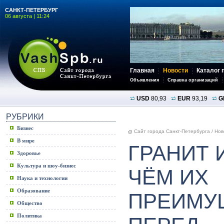
САНКТ-ПЕТЕРБУРГ
06 августа | 11:24
Главная
Новости
Каталог 
Объявления
Справка организаций
USD
80,93
EUR
93,19
G
РУБРИКИ
Бизнес
Сайт города Санкт-Петербурга
/
Нов
В мире
ГРАНИТ 
Здоровье
Культура и шоу-бизнес
ЧЁМ ИХ
Наука и технологии
Образование
ПРЕИМУ
Общество
Политика