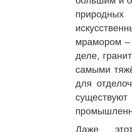
большим и 
природны
искусстве
мрамором – 
деле, грани
самыми тяж
для отделоч
существую
промышленн
Даже это