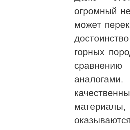
огромный не
может перек
достоинс
горных поро
сравнению 
аналогам
качестве
материал
оказывают