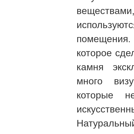
веществ
использую
помещения
которое сде
камня экск
много визу
которые н
искусстве
Натуральн