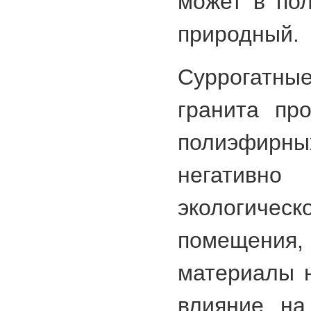
может в по
природный.
Суррогатны
гранита пр
полиэфирн
негативно
экологич
помещения
материалы н
влияние на