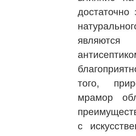
достаточно 
натураль
являют
антисепт
благоприят
того, при
мрамор об
преимущест
с искусств