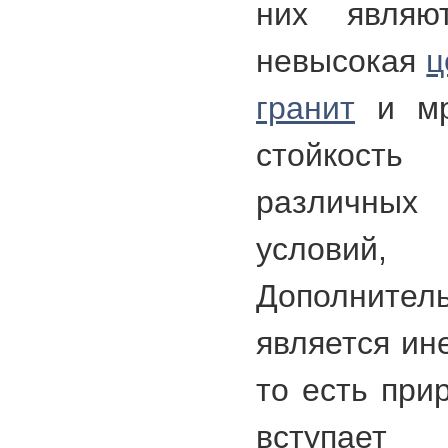
них являют
невысокая
ц
гранит
и мр
стойкост
различных
условий
Дополните
является ин
то есть при
вступае