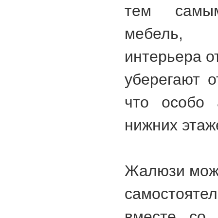
тем самы
мебель, 
интерьера о
уберегают о
что особо 
нижних этаж
Жалюзи можн
самостояте
вместе со 