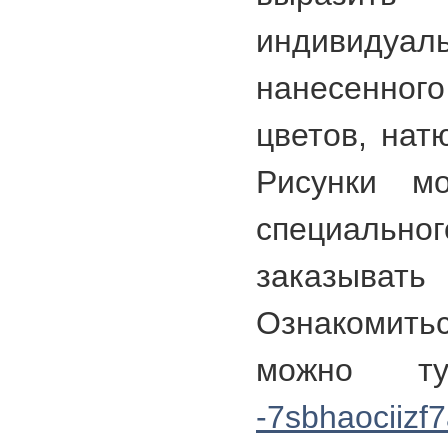
индивидуал
нанесенно
цветов, нат
Рисунки м
специальн
заказыват
Ознакомит
можно 
-7sbhaociizf