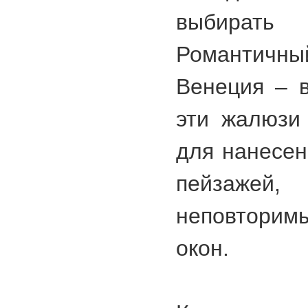
выбирать
Романтичны
Венеция – 
эти жалюзи
для нанесен
пейзаж
неповтори
окон.