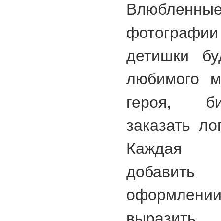
Влюбленны
фотографи
детишки бу
любимого м
героя, б
заказать ло
Каждая х
добавит
оформлен
выраз