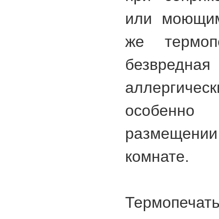
или моющим
же термоп
безвредна
аллергичес
особен
размещен
комнате.
Термопечат