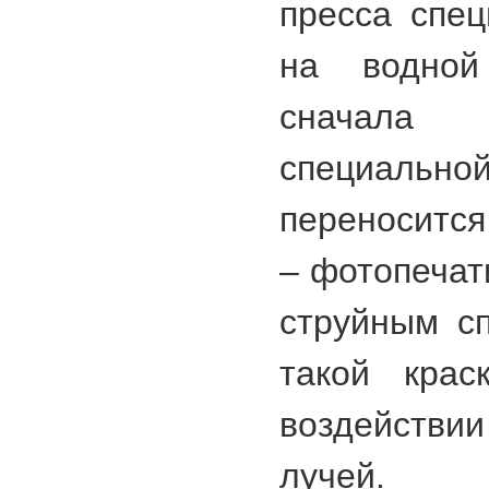
пресса спе
на водной
сначала
специально
переносится
– фотопечат
струйным с
такой крас
воздействи
лучей.