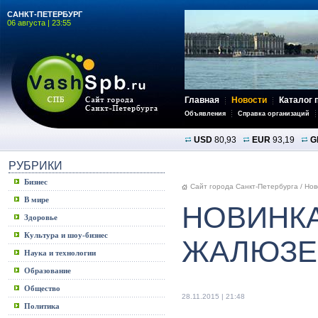
САНКТ-ПЕТЕРБУРГ
06 августа | 23:55
Главная
Новости
Каталог 
Объявления
Справка организаций
USD
80,93
EUR
93,19
G
РУБРИКИ
Бизнес
Сайт города Санкт-Петербурга
/
Нов
В мире
НОВИНКА
Здоровье
Культура и шоу-бизнес
ЖАЛЮЗЕ
Наука и технологии
Образование
Общество
28.11.2015 | 21:48
Политика