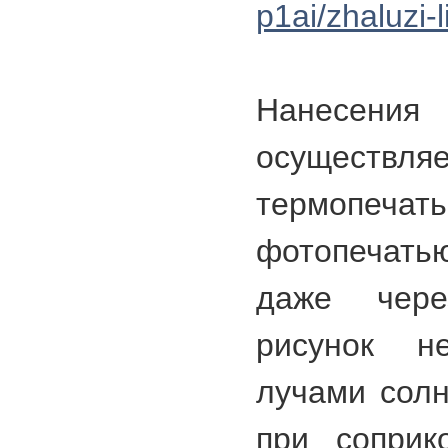
p1ai/zhaluzi-l
Нанесе
осущес
термопеч
фотопечатью
даже чере
рисунок н
лучами солн
при соприк