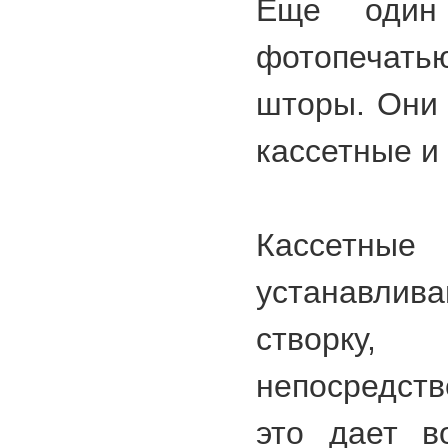
Еще один
фотопечать
шторы. Они 
кассетные и
Кассе
устанавли
створк
непосредств
это дает в