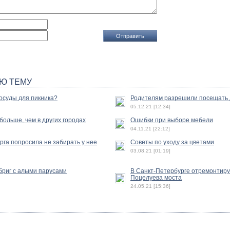
Ю ТЕМУ
осуды для пикника?
Родителям разрешили посещать 
05.12.21 [12:34]
ольше, чем в других городах
Ошибки при выборе мебели
04.11.21 [22:12]
га попросила не забирать у нее
Советы по уходу за цветами
03.08.21 [01:19]
бриг с алыми парусами
В Санкт-Петербурге отремонтиру
Поцелуева моста
24.05.21 [15:36]