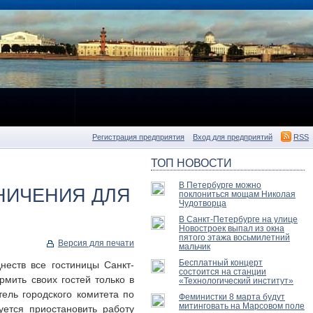
Регистрация предприятия
Вход для предприятий
RSS
ТОП НОВОСТИ
В Петербурге можно
НИЧЕНИЯ ДЛЯ
поклониться мощам Николая
Чудотворца
В Санкт-Петербурге на улице
Новостроек выпал из окна
пятого этажа восьмилетний
Версия для печати
мальчик
Бесплатный концерт
неств все гостиницы Санкт-
состоится на станции
рмить своих гостей только в
«Технологический институт»
ель городского комитета по
Феминистки 8 марта будут
митинговать на Марсовом поле
ется приостановить работу