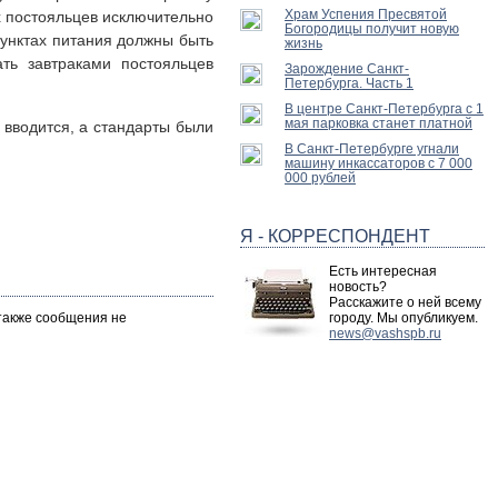
Храм Успения Пресвятой
х постояльцев исключительно
Богородицы получит новую
пунктах питания должны быть
жизнь
ть завтраками постояльцев
Зарождение Санкт-
Петербурга. Часть 1
В центре Санкт-Петербурга с 1
мая парковка станет платной
 вводится, а стандарты были
В Санкт-Петербурге угнали
машину инкассаторов с 7 000
000 рублей
Я - КОРРЕСПОНДЕНТ
Есть интересная
новость?
Расскажите о ней всему
 также сообщения не
городу. Мы опубликуем.
news@vashspb.ru