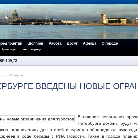
предприятий
Шоппинг
Работа
Досуг
Афиша
О городе
Транспорт
Голос города
BP
109,73
ости
/
Общество
ЕРБУРГЕ ВВЕДЕНЫ НОВЫЕ ОГРА
В течение новогодних празд
Петербурга должны будут ко
ых ограничениях для отелей и туристов обнародовал руководит
Корнеев в ходе беседы с РИА Новости. Также в городе планиру