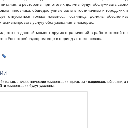
питания, а рестораны при отелях должны будут обслуживать свои
овам чиновника, общедоступные залы в гостиничных и городских 
дет отпускаться только навынос. Гостиницы должны обеспечива
и активизировать услугу обслуживания в номерах.
ил, что на данный момент других ограничений в работе отелей не
ве с Роспотребнадзором еще в период летнего сезона.
РИЙ
рбительные, клеветнические комментарии, призывы к национальной розни, а
 Эти комментарии будут удалены.