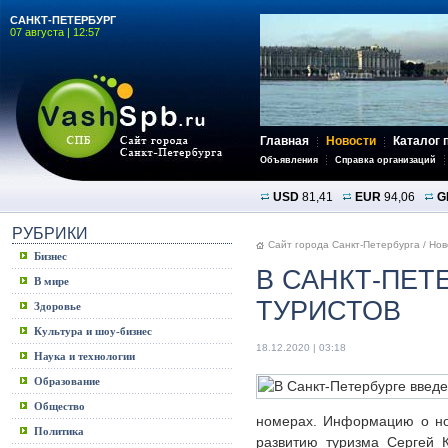
САНКТ-ПЕТЕРБУРГ
07 августа | 12:57
Главная
Новости
Каталог 
Объявления
Справка организаций
USD
81,41
EUR
94,06
G
РУБРИКИ
Сайт города Санкт-Петербурга
/
Нов
Бизнес
В САНКТ-ПЕТ
В мире
ТУРИСТОВ
Здоровье
Культура и шоу-бизнес
18.12.2020 | 03:18
Наука и технологии
Образование
Общество
номерах. Информацию о нов
Политика
развитию туризма Сергей 