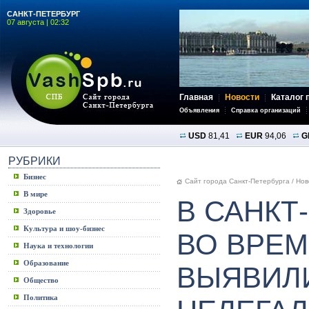
САНКТ-ПЕТЕРБУРГ
07 августа | 02:32
Главная
Новости
Каталог 
Объявления
Справка организаций
USD
81,41
EUR
94,06
G
РУБРИКИ
Бизнес
Сайт города Санкт-Петербурга
/
Нов
В мире
В САНКТ
Здоровье
Культура и шоу-бизнес
ВО ВРЕМ
Наука и технологии
Образование
ВЫЯВИЛИ
Общество
Политика