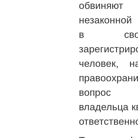
обвиняют
незаконной
в свое
зарегистри
человек, 
правоохр
вопрос 
владельца к
ответственн