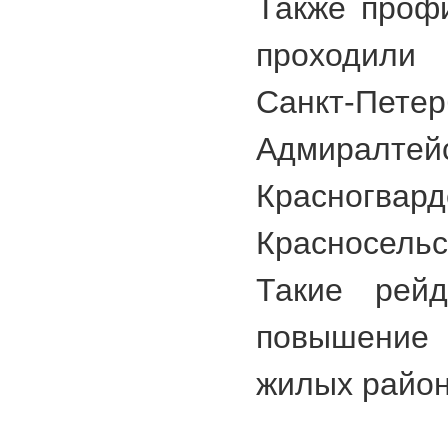
Также проф
проходили
Санкт-Пе
Адмиралтейс
Красногвард
Красносель
Такие рей
повышение
жилых район