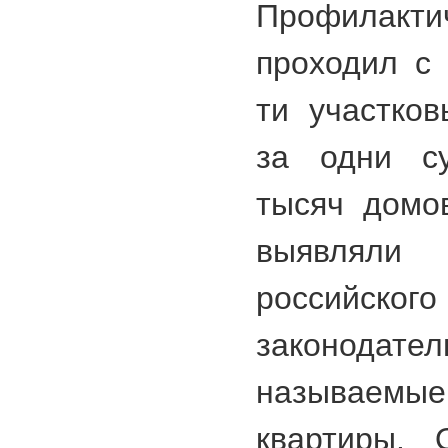
Профилак
проходил с 
ти участков
за одни су
тысяч домо
выявлял
российско
законода
называем
квартиры. 