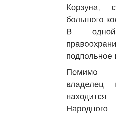
Корзуна, 
большого ко
В одно
правоохр
подпольное 
Помимо э
владелец к
находитс
Народного