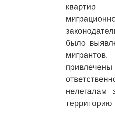
квартир 
миграционно
законодател
было выявл
мигранто
привлечены 
ответств
нелегалам 
территорию 