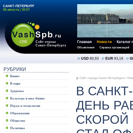
САНКТ-ПЕТЕРБУРГ
06 августа | 20:57
Главная
Новости
Каталог 
Объявления
Справка организаций
USD
80,93
EUR
93,19
G
РУБРИКИ
Бизнес
Сайт города Санкт-Петербурга
/
Нов
В мире
В САНКТ
Здоровье
Культура и шоу-бизнес
ДЕНЬ РА
Наука и технологии
Образование
СКОРОЙ
Общество
Политика