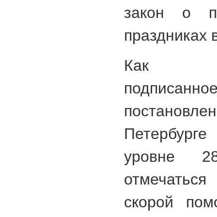
закон о п
праздниках в
Как сви
подписанн
постанов
Петербург
уровне 2
отмечаться
скорой пом