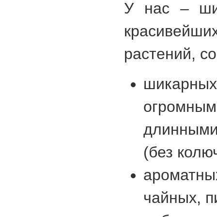
У нас – ши
красиве
растений, с
шикарны
огромны
длинными
(без колю
аромат
чайных, п