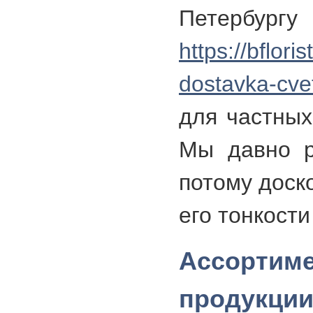
Петер
https://bfloris
dostavka-cve
для частных
Мы давно р
потому доск
его тонкости
Ассортим
продукци