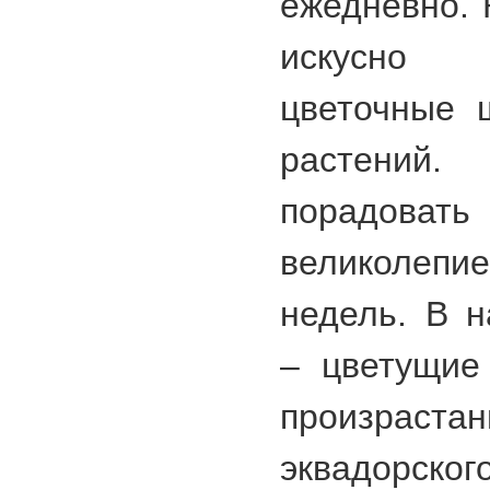
ежедневно. 
искусно
цветочные 
растени
порадовать
великоле
недель. В 
– цветущие
произрас
эквадорско