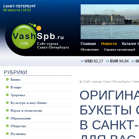
САНКТ-ПЕТЕРБУРГ
08 августа | 16:51
Главная
Новости
Каталог 
Объявления
Справка организаций
USD
82,17
EUR
94,84
G
РУБРИКИ
Бизнес
Сайт города Санкт-Петербурга
/
Нов
В мире
ОРИГИН
Здоровье
Культура и шоу-бизнес
БУКЕТЫ 
Наука и технологии
Образование
В САНКТ
Общество
Политика