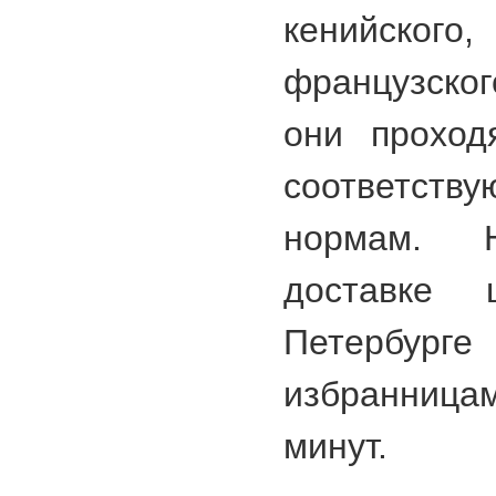
кенийског
французског
они проход
соответств
нормам. 
доставке 
Петербург
избранница
минут.