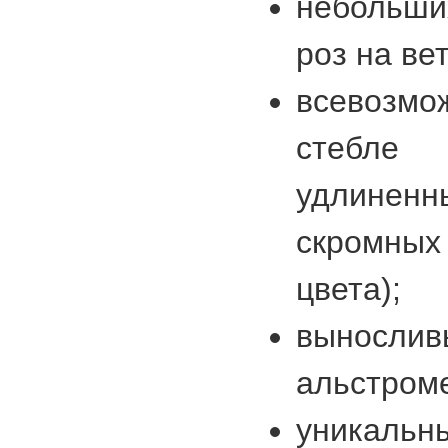
небольши
роз на ве
всевозмо
стебле
удлинен
скромны
цвета);
выносли
альстром
уникал