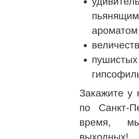
удивит
пьянящи
ароматом
величеств
пушис
гипсофил
Закажите у 
по Санкт-П
время, м
выходных!