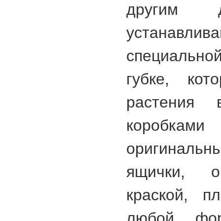
другим д
устана
специально
губке, кот
растения 
коробкам
оригинал
ящички, о
краской, п
любой фо