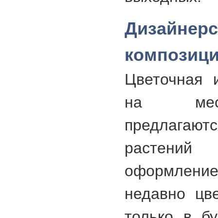
Дизайнер
композиц
Цветочная 
на мес
предлага
растений
оформлен
недавно цв
только в бу