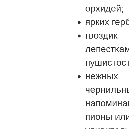
орхидей;
ярких гер
гвозд
лепестка
пушистост
нежных 
черниль
напомин
пионы или