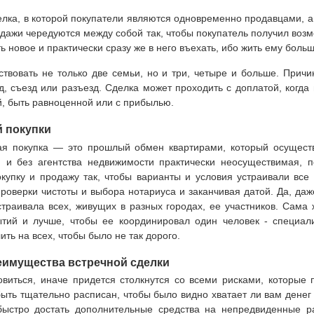
елка, в которой покупатели являются одновременно продавцами, а
одажи чередуются между собой так, чтобы покупатель получил возм
ть новое и практически сразу же в него въехать, ибо жить ему больш
ствовать не только две семьи, но и три, четыре и больше. Причи
од, съезд или разъезд. Сделка может проходить с доплатой, ког
, быть равноценной или с прибылью.
 покупки
ая покупка — это прошлый обмен квартирами, который осущест
и без агентства недвижимости практически неосуществимая, п
купку и продажу так, чтобы варианты и условия устраивали все
роверки чистоты и выбора нотариуса и заканчивая датой. Да, даж
страивала всех, живущих в разных городах, ее участников. Сама
тий и лучше, чтобы ее координировал один человек - специал
ть на всех, чтобы было не так дорого.
еимущества встречной сделки
виться, иначе придется столкнутся со всеми рисками, которые 
ть тщательно расписан, чтобы было видно хватает ли вам денег 
ыстро достать дополнительные средства на непредвиденные р