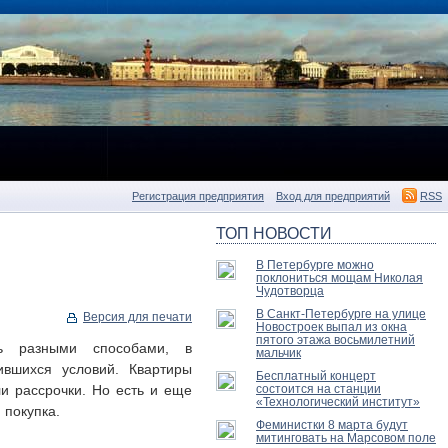
Регистрация предприятия
Вход для предприятий
RSS
ТОП НОВОСТИ
В Петербурге можно
поклониться мощам Николая
Чудотворца
В Санкт-Петербурге на улице
Версия для печати
Новостроек выпал из окна
пятого этажа восьмилетний
ь разными способами, в
мальчик
ившихся условий. Квартиры
Бесплатный концерт
и рассрочки. Но есть и еще
состоится на станции
«Технологический институт»
 покупка.
Феминистки 8 марта будут
митинговать на Марсовом поле