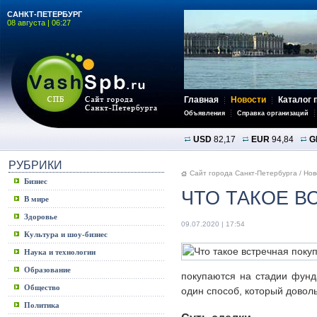
САНКТ-ПЕТЕРБУРГ
08 августа | 06:27
Главная
Новости
Каталог 
Объявления
Справка организаций
USD
82,17
EUR
94,84
G
РУБРИКИ
Сайт города Санкт-Петербурга
/
Нов
Бизнес
ЧТО ТАКОЕ В
В мире
Здоровье
09.07.2020 | 17:54
Культура и шоу-бизнес
Наука и технологии
Образование
покупаются на стадии фунд
Общество
один способ, который довол
Политика