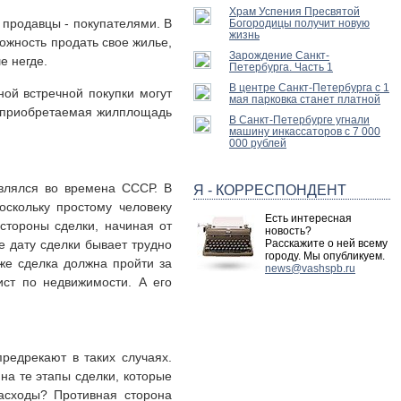
Храм Успения Пресвятой
 продавцы - покупателями. В
Богородицы получит новую
жизнь
ожность продать свое жилье,
Зарождение Санкт-
е негде.
Петербурга. Часть 1
В центре Санкт-Петербурга с 1
ной встречной покупки могут
мая парковка станет платной
да приобретаемая жилплощадь
В Санкт-Петербурге угнали
машину инкассаторов с 7 000
000 рублей
влялся во времена СССР. В
Я - КОРРЕСПОНДЕНТ
оскольку простому человеку
Есть интересная
 стороны сделки, начиная от
новость?
е дату сделки бывает трудно
Расскажите о ней всему
городу. Мы опубликуем.
 же сделка должна пройти за
news@vashspb.ru
ист по недвижимости. А его
предрекают в таких случаях.
на те этапы сделки, которые
асходы? Противная сторона