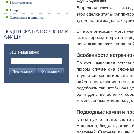
Суть сделки
Происшествия
Встречная покупка — это сд
Спорт
этой сделке этапы купли-пр
Экономика и финансы
тут же на эти же деньги купи
В такой операции могут уча
ПОДПИСКА НА НОВОСТИ И
АФИШУ
стать переезд в другой гор
несколько дороже проданной
Ваш e-Mail адрес
Особенности встречной
По сути нынешняя встречн
любом случае она сложная 
трудно синхронизировать по
района проживания, цены, п
подобрать так, чтобы она у
один день по цепочки собы
комиссионные можно раздели
Подводные камни и пр
К ней нужно тщательно гото
Например, бюджет должен бы
платные? Сможете ли вы б