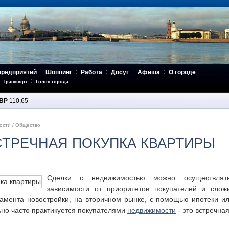
предприятий
Шоппинг
Работа
Досуг
Афиша
О городе
Транспорт
Голос города
BP
110,65
ости
/
Общество
СТРЕЧНАЯ ПОКУПКА КВАРТИРЫ
Сделки с недвижимостью можно осуществлят
зависимости от приоритетов покупателей и слож
амента новостройки, на вторичном рынке, с помощью ипотеки ил
ьно часто практикуется покупателями
недвижимости
- это встречная