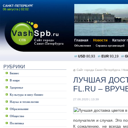
САНКТ-ПЕТЕРБУРГ
06 августа | 02:02
Главная
Новости
Каталог 
Объявления
Справка организаций
USD
80,93
EUR
93,19
G
РУБРИКИ
Сайт города Санкт-Петербурга
/
Нов
Бизнес
ЛУЧШАЯ ДОСТ
В мире
FL.RU – ВРУ
Здоровье
Культура и шоу-бизнес
27.06.2020 | 13:39
Наука и технологии
Образование
Общество
получателя и случая. Это п
Политика
К сожалению, не всегда мо