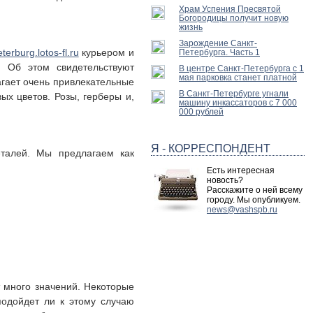
Храм Успения Пресвятой
Богородицы получит новую
жизнь
Зарождение Санкт-
eterburg.lotos-fl.ru
курьером и
Петербурга. Часть 1
. Об этом свидетельствуют
В центре Санкт-Петербурга с 1
мая парковка станет платной
гает очень привлекательные
В Санкт-Петербурге угнали
ых цветов. Розы, герберы и,
машину инкассаторов с 7 000
000 рублей
Я - КОРРЕСПОНДЕНТ
талей. Мы предлагаем как
Есть интересная
новость?
Расскажите о ней всему
городу. Мы опубликуем.
news@vashspb.ru
 много значений. Некоторые
подойдет ли к этому случаю