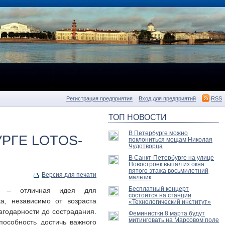
Регистрация предприятия
Вход для предприятий
RSS
ТОП НОВОСТИ
В Петербурге можно
РГЕ LOTOS-
поклониться мощам Николая
Чудотворца
В Санкт-Петербурге на улице
Новостроек выпал из окна
пятого этажа восьмилетний
Версия для печати
мальчик
Бесплатный концерт
ы – отличная идея для
состоится на станции
ка, независимо от возраста
«Технологический институт»
агодарности до сострадания.
Феминистки 8 марта будут
митинговать на Марсовом поле
пособность достичь важного