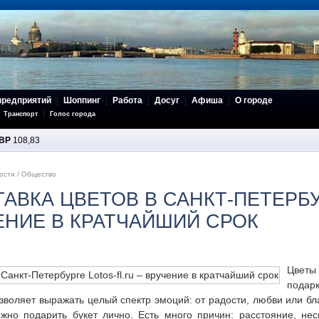
предприятий
Шоппинг
Работа
Досуг
Афиша
О городе
Транспорт
Голос города
BP
108,83
ости
/
Общество
АВКА ЦВЕТОВ В САНКТ-ПЕТЕРБУ
ЧЕНИЕ В КРАТЧАЙШИЙ СРОК
Цвет
подар
озволяет выражать целый спектр эмоций: от радости, любви или бл
жно подарить букет лично. Есть много причин: расстояние, нес