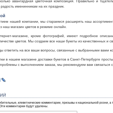
сколько авангардная цветочная композиция. Правильно и тщате
 радость именинникам на их праздник.
кой
тием нашей компании, мы стараемся расширять наш ассортимент. 
з наш магазин цветов в режиме онлайн.
тернет-магазине, кроме фотографий, имеют подробное описани
ичестве цветов. Мы создаем все наши букеты из качественных и св
ы ответить на все ваши вопросы, связанные с выбранными вами к
ки в нашем магазине доставки букетов в Санкт-Петербурге прост
и проблемы с выполнением заказа, мы рекомендуем вам связаться с
РИЙ
рбительные, клеветнические комментарии, призывы к национальной розни, а
 Эти комментарии будут удалены.