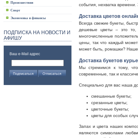
Происшествия
события, нехватка времени.
Спорт
Доставка цветов онлайн
Экономика и финансы
Всегда свежие букеты, быст
дешевые цветы – это то, 
ПОДПИСКА НА НОВОСТИ И
многочисленные положитель
АФИШУ
цены, так что каждый может
может быть, ромашки? Наше
Ваш e-Mail адрес
Доставка букетов курь
Мы стремимся к тому, чт
современные, так и классиче
Специально для вас наша до
смешанные букеты;
срезанные цветы;
цветочные букеты;
цветы для особых случ
Запах и цвета наших компо
являются символами любви,