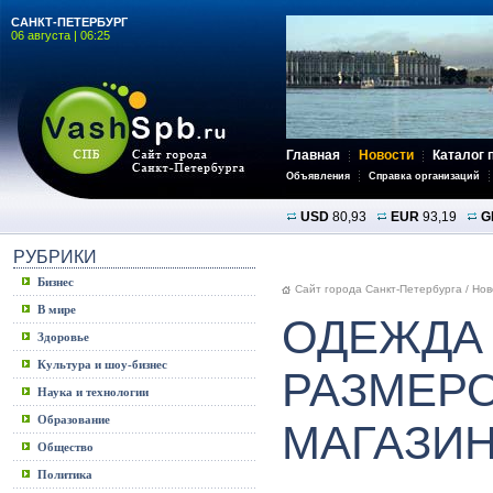
САНКТ-ПЕТЕРБУРГ
06 августа | 06:25
Главная
Новости
Каталог 
Объявления
Справка организаций
USD
80,93
EUR
93,19
G
РУБРИКИ
Бизнес
Сайт города Санкт-Петербурга
/
Нов
В мире
ОДЕЖДА
Здоровье
Культура и шоу-бизнес
РАЗМЕРО
Наука и технологии
Образование
МАГАЗИН
Общество
Политика