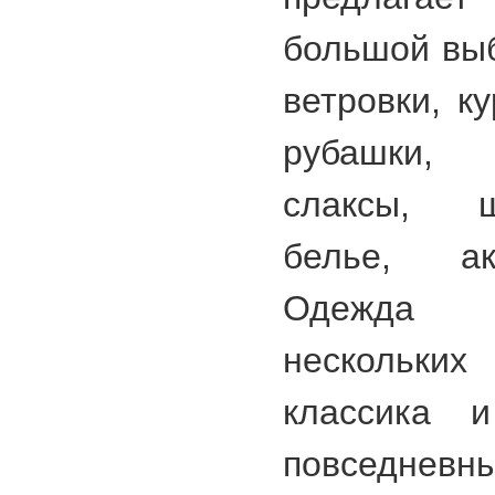
большой выб
ветровки, к
рубашки, 
слаксы, ш
белье, ак
Одежда п
нескольк
классика и
повседневны