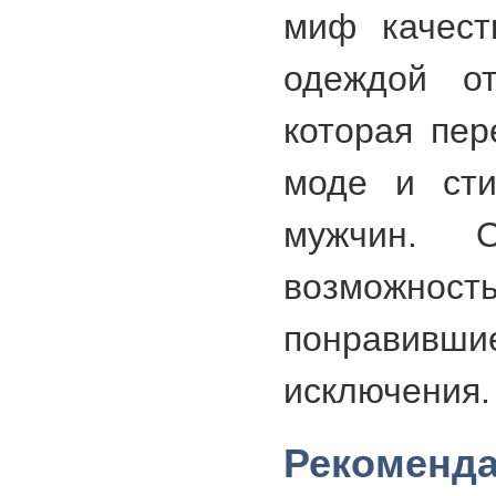
миф качест
одеждой о
которая пер
моде и сти
мужчин. О
возмо
понравивши
исключения.
Рекоменд