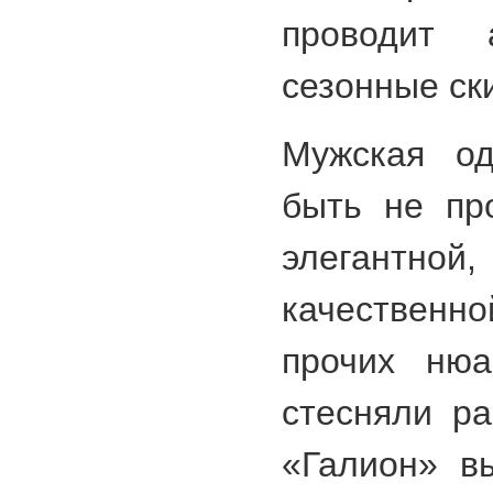
проводит а
сезонные ск
Мужская о
быть не пр
элегантн
качественно
прочих нюа
стесняли р
«Галион» в