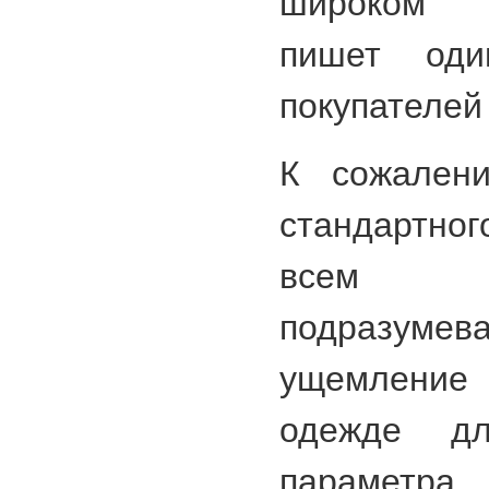
широком а
пишет оди
покупателей
К сожалени
стандартно
всем у
подразу
ущемлени
одежде д
параметра.