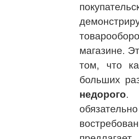
покупатель
демонстр
товарообо
магазине. Э
том, что к
больших ра
недорого
.
обязатель
востребо
предлага