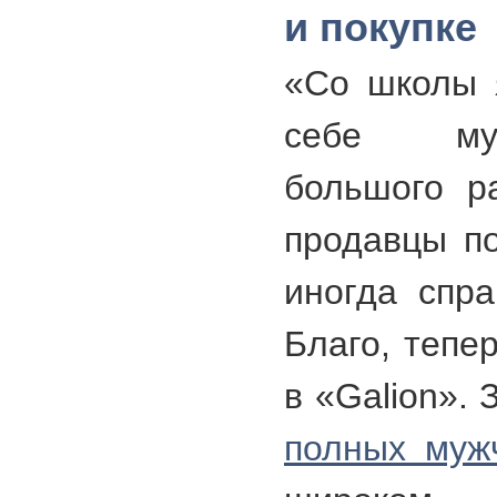
и покупке
«Со школы 
себе муж
большого р
продавцы п
иногда спр
Благо, тепе
в «Galion».
полных муж