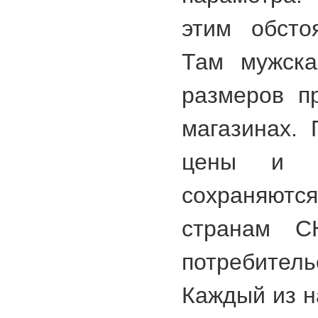
этим обсто
Там мужска
размеров п
магазинах.
цены и в
сохраняютс
странам С
потребител
Каждый из н