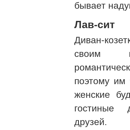
бывает наду
Лав-сит
Диван-козет
своим в
романтиче
поэтому им 
женские бу
гостиные 
друзей.