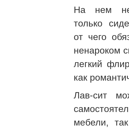
На нем не
только сиде
от чего обя
ненароком с
легкий флир
как романт
Лав-сит мо
самостоя
мебели, та