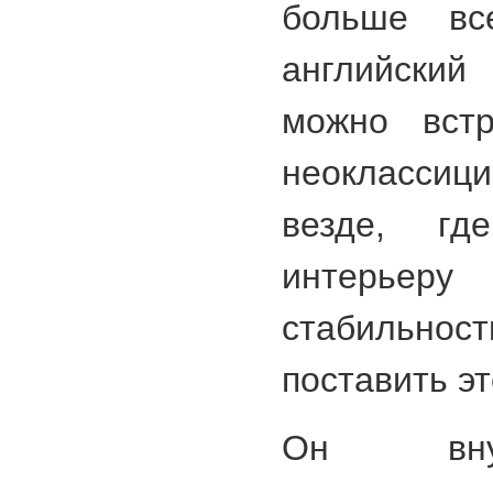
больше вс
английски
можно вст
неокласси
везде, гд
интерьеру 
стабильност
поставить эт
Он вну