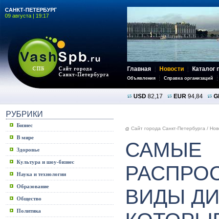
САНКТ-ПЕТЕРБУРГ
09 августа | 19:17
Главная
Новости
Каталог 
Объявления
Справка организаций
USD
82,17
EUR
94,84
G
РУБРИКИ
Бизнес
Сайт города Санкт-Петербурга
/
Нов
В мире
САМЫЕ
Здоровье
Культура и шоу-бизнес
РАСПРО
Наука и технологии
Образование
ВИДЫ ДИ
Общество
Политика