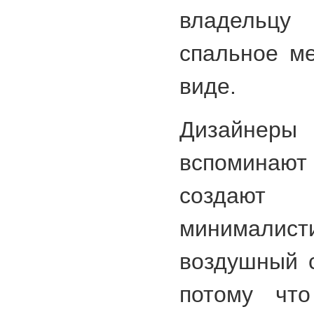
владель
спальное м
виде.
Дизайнеры 
вспомина
создают 
минимали
воздушный 
потому чт