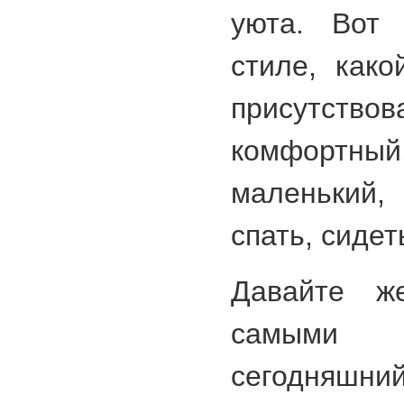
уюта. Вот
стиле, како
присутствов
комфортн
маленький,
спать, сидет
Давайте ж
самыми а
сегодняшни