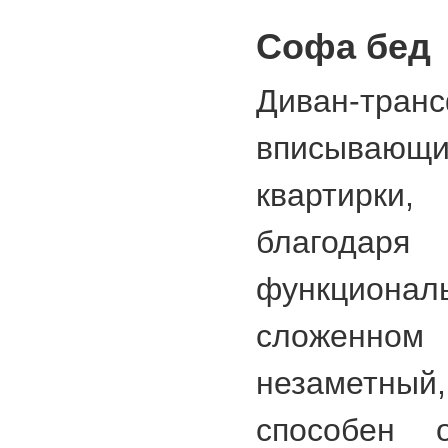
Софа бед
Диван-тран
вписывающ
квартирки,
благо
функцио
сложенном 
незаметн
способен о