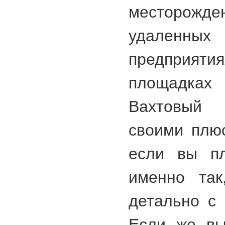
месторожде
удаленных 
предприяти
площадка
Вахтовый
своими плю
если вы пл
именно так
детально с 
Если же вы