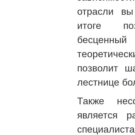
отрасли вы
итоге по
бесценный
теоретичес
позволит ш
лестнице бо
Также нес
является р
специалиста