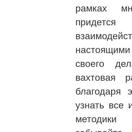
рамках м
придетс
взаимод
настоящими
своего де
вахтовая р
благодаря 
узнать все 
методики