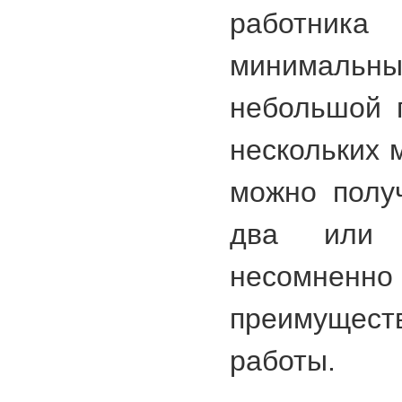
работн
минимальн
небольшой 
нескольких 
можно получ
два или 
несомненно
преимуще
работы.