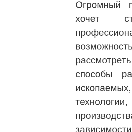
Огромный п
хочет ст
професси
возмож
рассмотре
способы ра
ископаемы
технолог
производст
зависимост