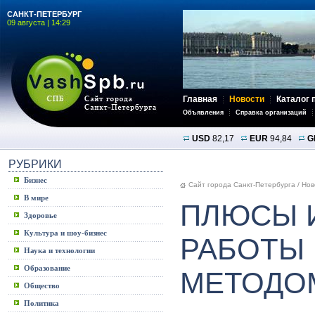
САНКТ-ПЕТЕРБУРГ
09 августа | 14:29
Главная
Новости
Каталог 
Объявления
Справка организаций
USD
82,17
EUR
94,84
G
РУБРИКИ
Бизнес
Сайт города Санкт-Петербурга
/
Нов
В мире
ПЛЮСЫ 
Здоровье
Культура и шоу-бизнес
РАБОТЫ
Наука и технологии
Образование
МЕТОДО
Общество
Политика