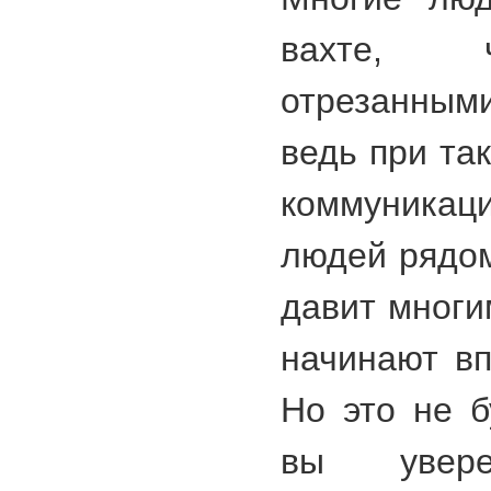
вахте, ч
отрезанным
ведь при та
коммуника
людей рядом
давит многи
начинают вп
Но это не б
вы увер