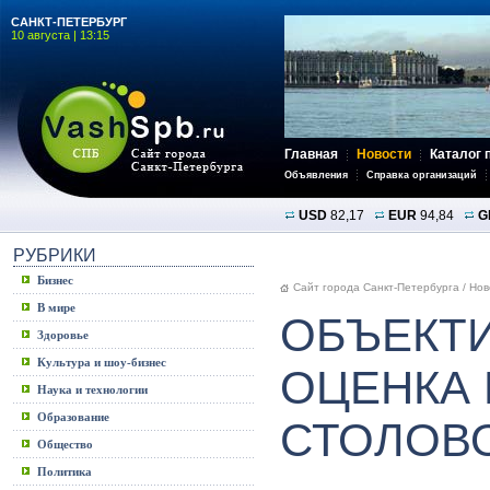
САНКТ-ПЕТЕРБУРГ
10 августа | 13:15
Главная
Новости
Каталог 
Объявления
Справка организаций
USD
82,17
EUR
94,84
G
РУБРИКИ
Бизнес
Сайт города Санкт-Петербурга
/
Нов
В мире
ОБЪЕКТ
Здоровье
Культура и шоу-бизнес
ОЦЕНКА 
Наука и технологии
Образование
СТОЛОВ
Общество
Политика