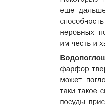
еще дальше
способно
неровных по
им честь и х
Водопогло
фарфор тве
может погло
таки такое 
посуды прис