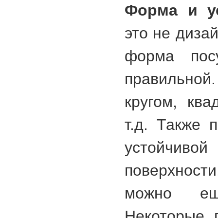
Форма и у
это не диза
форма пос
правильной
кругом, ква
т.д. Также 
устойчи
поверхност
можно ещ
Некоторые 