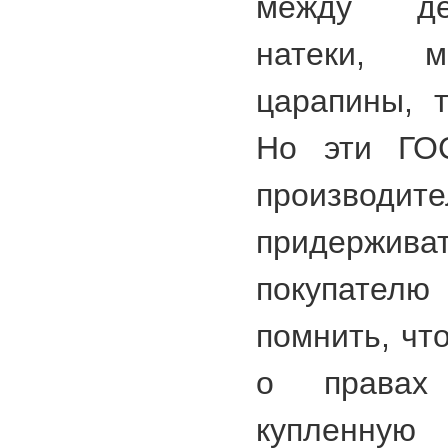
между де
натеки, м
царапины, 
Но эти ГО
производ
придержи
покупате
помнить, чт
о правах
купленную 