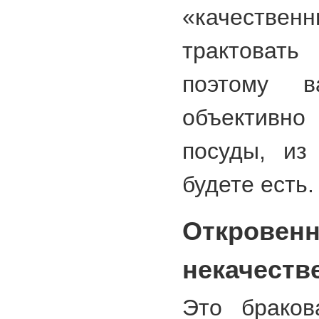
«качест
трактоват
поэтому в
объективно 
посуды, из
будете есть.
Откровен
некачеств
Это браков