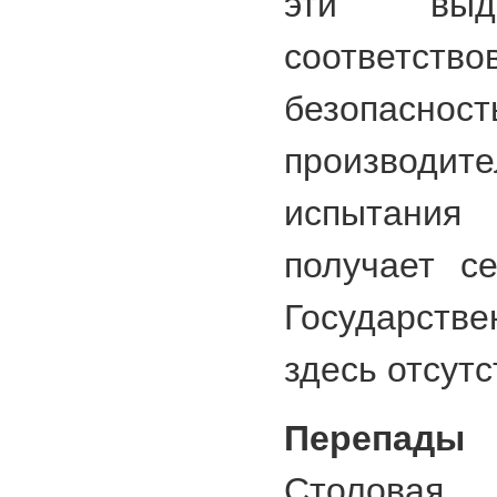
эти выд
соответств
безопаснос
производите
испытания
получает се
Государст
здесь отсутс
Перепад
Столова