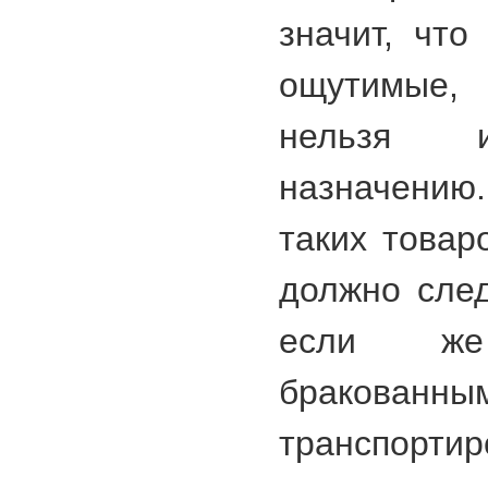
значит, что
ощутимые,
нельзя и
назначению
таких товар
должно след
если ж
бракова
транспортиро