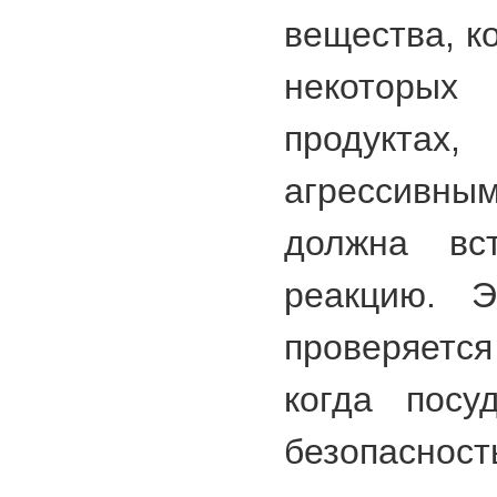
вещества, к
некоторы
продуктах,
агрессивны
должна вс
реакцию. Э
проверяетс
когда посу
безопасност