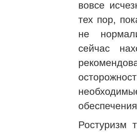
вовсе исчез
тех пор, по
не нормали
сейчас нах
рекоменд
осторожнос
необход
обеспечения
Ростуризм 