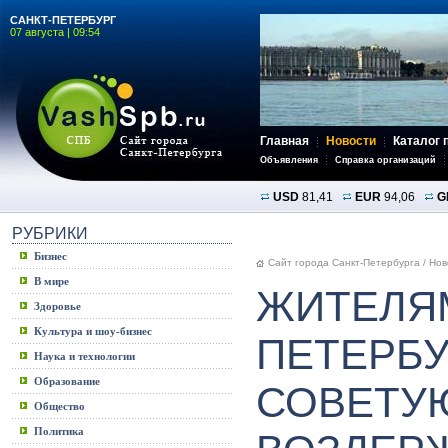
САНКТ-ПЕТЕРБУРГ
07 августа | 09:54
Главная
Новости
Каталог 
Объявления
Справка организаций
USD
81,41
EUR
94,06
G
РУБРИКИ
Бизнес
Сайт города Санкт-Петербурга
/
Нов
В мире
ЖИТЕЛЯМ
Здоровье
Культура и шоу-бизнес
ПЕТЕРБУ
Наука и технологии
Образование
СОВЕТУ
Общество
Политика