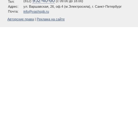
952-40-60
(812)
(c 09.00 до 18.00)
Тел:
Адрес:
ул. Варшавская, 26, оф.4 (м.Электросила), г. Санкт-Петербург
Почта:
info@vashspb.ru
Авторские права
|
Реклама на сайте