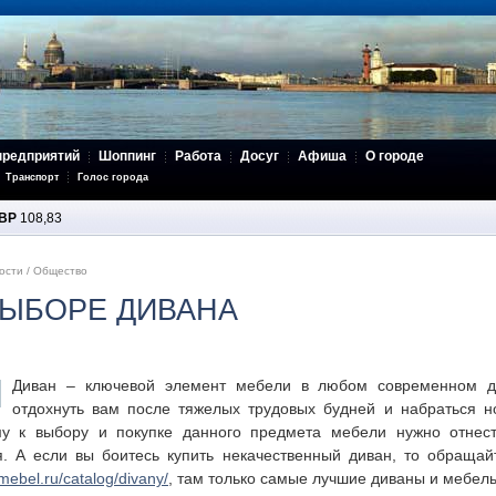
предприятий
Шоппинг
Работа
Досуг
Афиша
О городе
Транспорт
Голос города
BP
108,83
ости
/
Общество
ВЫБОРЕ ДИВАНА
Диван – ключевой элемент мебели в любом современном д
отдохнуть вам после тяжелых трудовых будней и набраться н
му к выбору и покупке данного предмета мебели нужно отнес
я. А если вы боитесь купить некачественный диван, то обраща
mebel.ru/catalog/divany/
, там только самые лучшие диваны и мебель