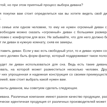
стой, но при этом приятный процесс выбора дивана?
 покупки вам стоит определиться как вы хотите видеть свой ди
.
й семье или одном человеке, то ему не нужен огромный диван 
необходим можно сказать «огромный» диван с большими размера
овек с комфортом для всех. Не забывайте, что для него должно бы
т ли диван в нужную комнату, сняв ее замеры.
тавить диван. Если у вас есть свободный угол, то и диван нужен со
 у него должен быть форм-фактор, который поддерживает такое пол
удет ли диван использоваться для сна. Ведь есть такие дива
вать, на которой может разместиться несколько человек. Дру
у них упрощенная и надежная конструкция со своими преимуществ
мей, вам стоит выбрать какой нужен вам.
ианты диванов, мы советуем сделать следующее.
дивана. Различные компании имеют разное качество продукции, ра
тически идентичная продукция от различных производителей может 