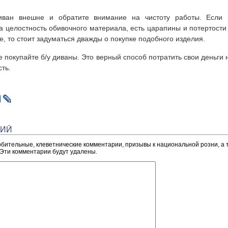
ван внешне и обратите внимание на чистоту работы. Если и
 целостность обивочного материала, есть царапины и потертости
, то стоит задуматься дважды о покупке подобного изделия.
 покупайте б/у диваны. Это верный способ потратить свои деньги 
сть.
РИЙ
рбительные, клеветнические комментарии, призывы к национальной розни, а
 Эти комментарии будут удалены.