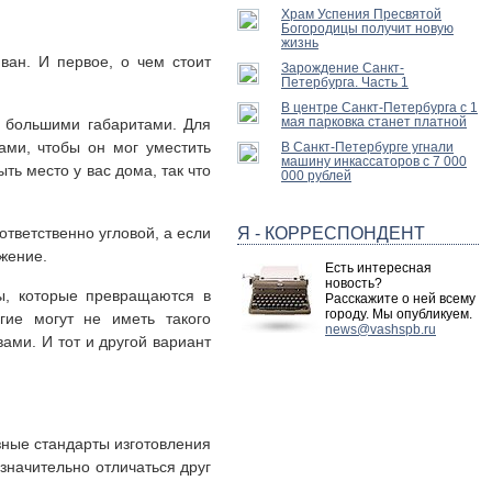
Храм Успения Пресвятой
Богородицы получит новую
жизнь
ван. И первое, о чем стоит
Зарождение Санкт-
Петербурга. Часть 1
В центре Санкт-Петербурга с 1
мая парковка станет платной
с большими габаритами. Для
ми, чтобы он мог уместить
В Санкт-Петербурге угнали
машину инкассаторов с 7 000
ть место у вас дома, так что
000 рублей
ответственно угловой, а если
Я - КОРРЕСПОНДЕНТ
ожение.
Есть интересная
новость?
ны, которые превращаются в
Расскажите о ней всему
городу. Мы опубликуем.
гие могут не иметь такого
news@vashspb.ru
ами. И тот и другой вариант
зные стандарты изготовления
значительно отличаться друг