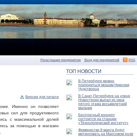
Регистрация предприятия
Вход для предприятий
RSS
ТОП НОВОСТИ
В Петербурге можно
поклониться мощам Николая
Чудотворца
В Санкт-Петербурге на улице
Версия для печати
Новостроек выпал из окна
пятого этажа восьмилетний
оме. Именно он позволяет
мальчик
овых сил для продуктивного
Бесплатный концерт
тись с максимальной долей
состоится на станции
«Технологический институт»
йтесь за помощью в магазин
Феминистки 8 марта будут
.
митинговать на Марсовом поле