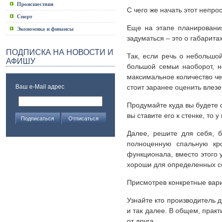
Происшествия
С чего же начать этот непро
Спорт
Еще на этапе планирования
Экономика и финансы
задуматься – это о габаритах
ПОДПИСКА НА НОВОСТИ И
Так, если речь о небольшо
АФИШУ
большой семьи наоборот, 
максимальное количество чел
Ваш e-Mail адрес
стоит заранее оценить влезе
Продумайте куда вы будете с
вы ставите его к стенке, то
Далее, решите для себя, б
полноценную спальную кро
функционала, вместо этого 
хороши для определенных се
Присмотрев конкретные вар
Узнайте кто производитель 
и так далее. В общем, прак
от друга.