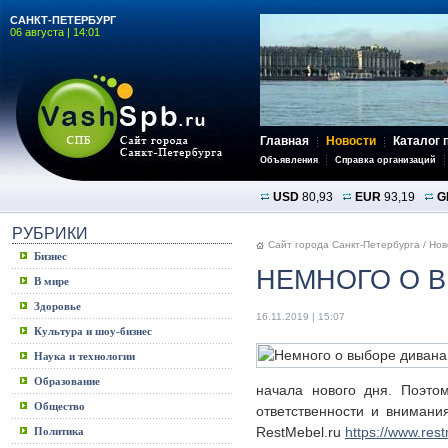
САНКТ-ПЕТЕРБУРГ
06 августа | 14:01
Главная
Новости
Каталог 
Объявления
Справка организаций
USD
80,93
EUR
93,19
G
РУБРИКИ
Сайт города Санкт-Петербурга
/
Нов
Бизнес
НЕМНОГО О 
В мире
Здоровье
16.11.2019 | 15:07
Культура и шоу-бизнес
Наука и технологии
Образование
начала нового дня. Поэто
Общество
ответственности и внимани
RestMebel.ru
https://www.rest
Политика