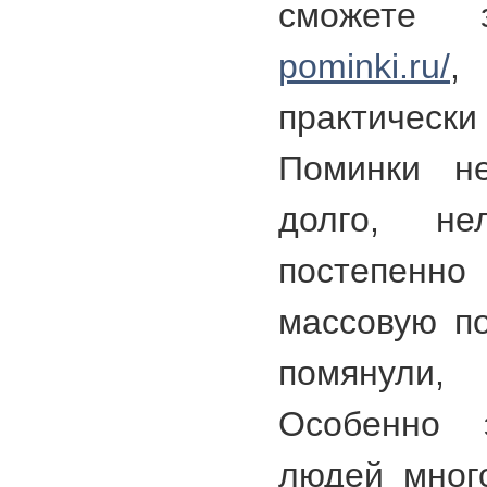
сможете
pominki.ru/
,
практичес
Поминки н
долго, н
постепен
массовую по
помянули, 
Особенно 
людей много