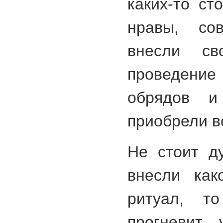
каких-то ст
нравы, со
внесли св
проведен
обрядов и
приобрели во
Не стоит д
внесли как
ритуал, то
прогневит 