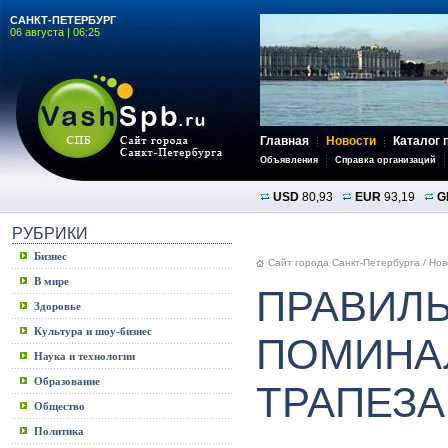
САНКТ-ПЕТЕРБУРГ
06 августа | 06:25
Главная
Новости
Каталог 
Объявления
Справка организаций
USD
80,93
EUR
93,19
G
РУБРИКИ
Бизнес
Сайт города Санкт-Петербурга
/
Нов
В мире
ПРАВИЛ
Здоровье
Культура и шоу-бизнес
ПОМИНА
Наука и технологии
Образование
ТРАПЕЗА
Общество
Политика