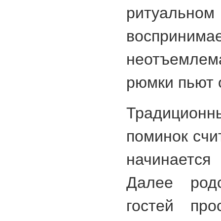
ритуальном 
воспри
неотъемлема
рюмки пьют 
Традицио
поминок счит
начинается
Далее родс
гостей пр