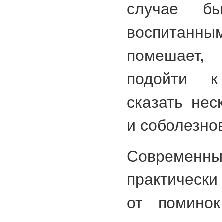
случае б
воспитанн
помешает
подойти к
сказать нес
и соболезно
Современ
практически
от помино