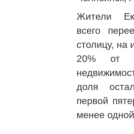
Жители Ек
всего пере
столицу, на
20% от в
недвижимос
доля оста
первой пяте
менее одной