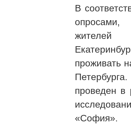
В соответст
опросами
жителе
Екатерин
проживать н
Петербурга
проведен в 
исследов
«София».