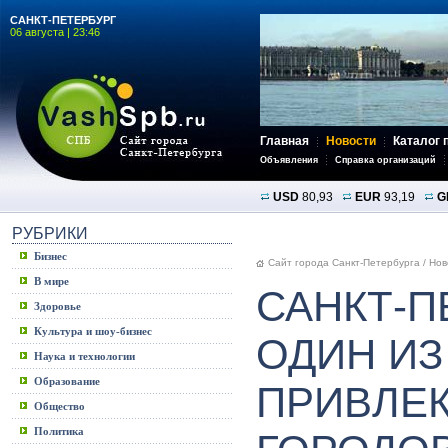
САНКТ-ПЕТЕРБУРГ
06 августа | 23:46
Главная
Новости
Каталог 
Объявления
Справка организаций
USD
80,93
EUR
93,19
G
РУБРИКИ
Бизнес
Сайт города Санкт-Петербурга
/
Нов
В мире
САНКТ-П
Здоровье
Культура и шоу-бизнес
ОДИН ИЗ
Наука и технологии
Образование
ПРИВЛЕ
Общество
Политика