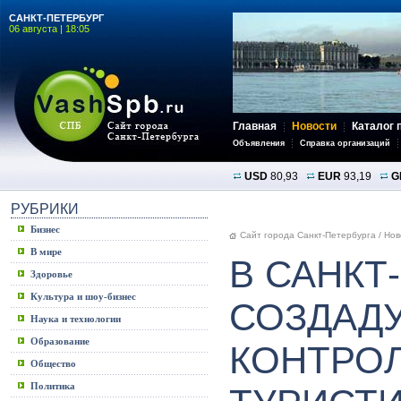
САНКТ-ПЕТЕРБУРГ
06 августа | 18:05
Главная
Новости
Каталог 
Объявления
Справка организаций
USD
80,93
EUR
93,19
G
РУБРИКИ
Бизнес
Сайт города Санкт-Петербурга
/
Нов
В мире
В САНКТ
Здоровье
Культура и шоу-бизнес
СОЗДАД
Наука и технологии
Образование
КОНТРОЛ
Общество
Политика