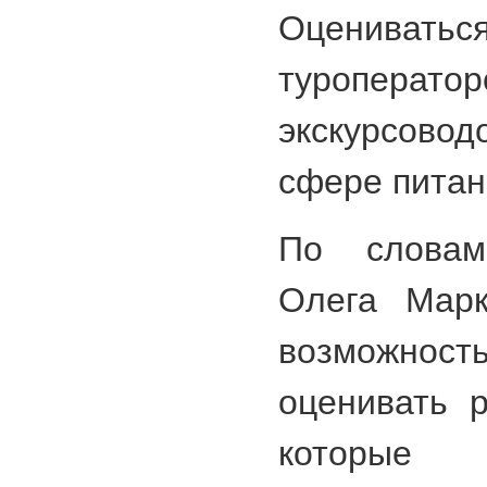
Оценивать
туропера
экскурсов
сфере питан
По словам 
Олега Марк
возможно
оценивать р
которы