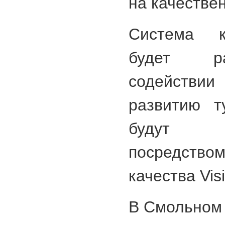
на качестве
Система к
будет ра
содейств
развитию т
будут с
посредств
качества Visi
В Смольном 