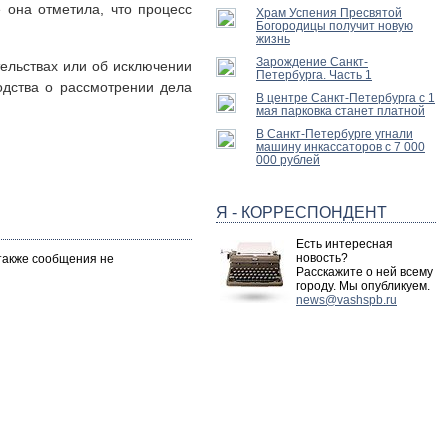
 она отметила, что процесс
Храм Успения Пресвятой
Богородицы получит новую
жизнь
Зарождение Санкт-
тельствах или об исключении
Петербурга. Часть 1
одства о рассмотрении дела
В центре Санкт-Петербурга с 1
мая парковка станет платной
В Санкт-Петербурге угнали
машину инкассаторов с 7 000
000 рублей
Я - КОРРЕСПОНДЕНТ
Есть интересная
новость?
 также сообщения не
Расскажите о ней всему
городу. Мы опубликуем.
news@vashspb.ru