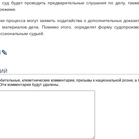
, суд будет проводить предварительные слушания по делу, также
 режиме.
ки процесса могут заявить ходатайства о дополнительных доказа
из материалов дела. Помимо этого, определят форму судопроизв
ссиональным судьей.
РИЙ
рбительные, клеветнические комментарии, призывы к национальной розни, а
 Эти комментарии будут удалены.