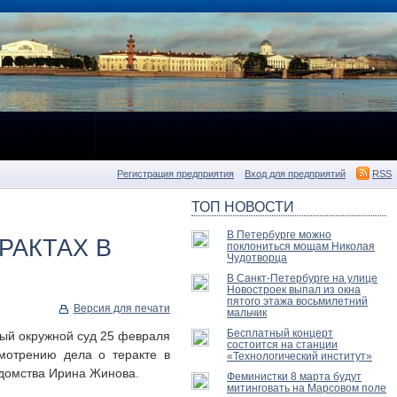
Регистрация предприятия
Вход для предприятий
RSS
ТОП НОВОСТИ
В Петербурге можно
РАКТАХ В
поклониться мощам Николая
Чудотворца
В Санкт-Петербурге на улице
Новостроек выпал из окна
пятого этажа восьмилетний
Версия для печати
мальчик
Бесплатный концерт
ый окружной суд 25 февраля
состоится на станции
смотрению дела о теракте в
«Технологический институт»
едомства Ирина Жинова.
Феминистки 8 марта будут
митинговать на Марсовом поле