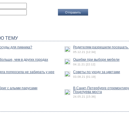
Ю ТЕМУ
осуды для пикника?
Родителям разрешили посещать 
05.12.21 [12:34]
ольше, чем в других городах
Ошибки при выборе мебели
04.11.21 [22:12]
га попросила не забирать у нее
Советы по уходу за цветами
03.08.21 [01:19]
бриг с алыми парусами
В Санкт-Петербурге отремонтиру
Поцелуева моста
24.05.21 [15:36]