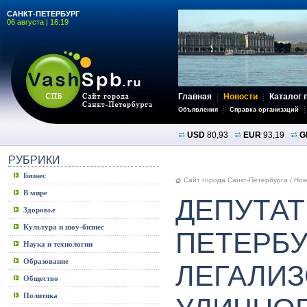
САНКТ-ПЕТЕРБУРГ
06 августа | 16:19
Главная
Новости
Каталог 
Объявления
Справка организаций
USD
80,93
EUR
93,19
G
РУБРИКИ
Бизнес
Сайт города Санкт-Петербурга
/
Нов
В мире
ДЕПУТАТ
Здоровье
Культура и шоу-бизнес
ПЕТЕРБУ
Наука и технологии
Образование
ЛЕГАЛИЗ
Общество
Политика