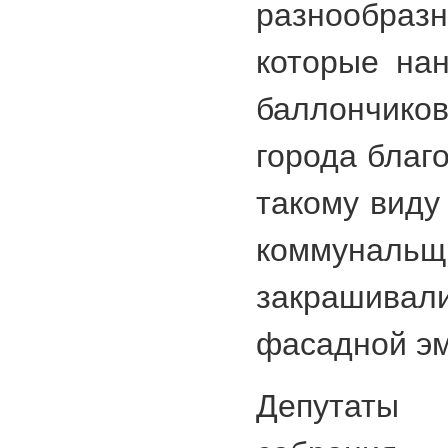
разнообраз
которые на
баллончиков
города благ
такому виду 
коммунал
закрашив
фасадной э
Депутаты 