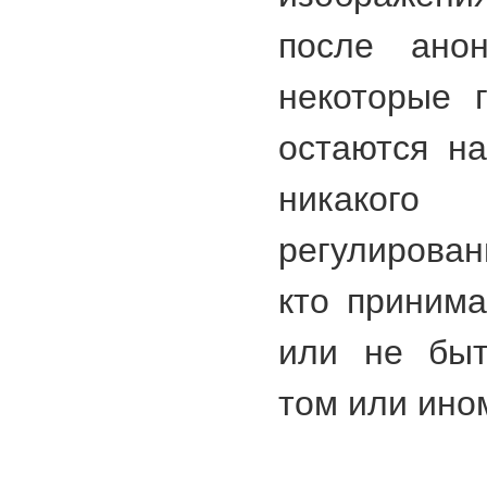
после ано
некоторые 
остаются на
никако
регулирова
кто приним
или не быт
том или ино