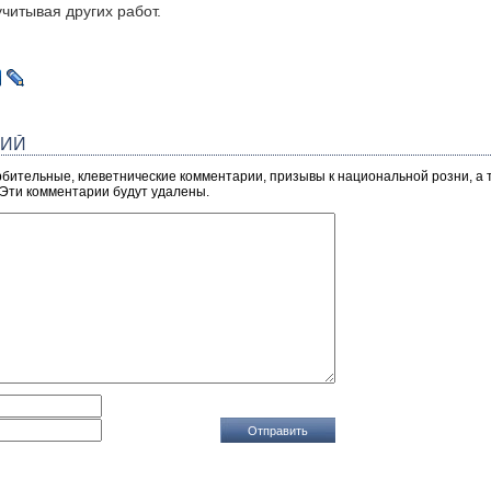
учитывая других работ.
РИЙ
рбительные, клеветнические комментарии, призывы к национальной розни, а
 Эти комментарии будут удалены.