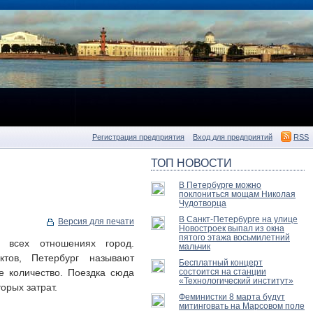
Регистрация предприятия
Вход для предприятий
RSS
ТОП НОВОСТИ
В Петербурге можно
поклониться мощам Николая
Чудотворца
В Санкт-Петербурге на улице
Версия для печати
Новостроек выпал из окна
пятого этажа восьмилетний
 всех отношениях город.
мальчик
ктов, Петербург называют
Бесплатный концерт
е количество. Поездка сюда
состоится на станции
«Технологический институт»
орых затрат.
Феминистки 8 марта будут
митинговать на Марсовом поле