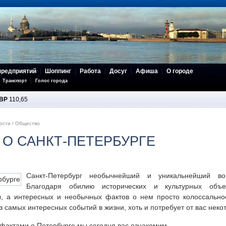
предприятий
Шоппинг
Работа
Досуг
Афиша
О городе
Транспорт
Голос города
BP
110,65
ости
/
Общество
О САНКТ-ПЕТЕРБУРГЕ
Санкт-Петербург необычнейший и уникальнейший во
Благодаря обилию исторических и культурных объе
ы, а интересных и необычных фактов о нем просто колоссально
з самых интересных событий в жизни, хоть и потребует от вас некот
фактами о Петербурге мы сегодня вас ознакомим.