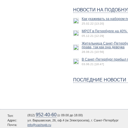
НОВОСТИ НА ПОДОБНУ
Как ухаживать за набором п
25.02.22 [13:20]
МРОТ в Петербурге на 40% б
05.12.21 [12:29]
Жительница Санкт-Петербур
права, так как она девочка
28.08.21 [10:56]
В Санкт-Петербург прибыл 
03.06.21 [18:47]
ПОСЛЕДНИЕ НОВОСТИ
952-40-60
(812)
(c 09.00 до 18.00)
Тел:
Адрес:
ул. Варшавская, 26, оф.4 (м.Электросила), г. Санкт-Петербург
Почта:
info@vashspb.ru