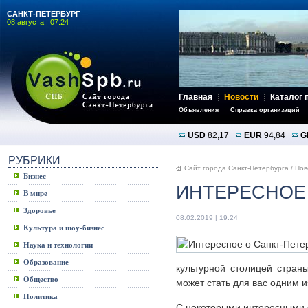
САНКТ-ПЕТЕРБУРГ
08 августа | 07:24
Главная
Новости
Каталог 
Объявления
Справка организаций
USD
82,17
EUR
94,84
G
РУБРИКИ
Сайт города Санкт-Петербурга
/
Нов
Бизнес
ИНТЕРЕСНОЕ 
В мире
Здоровье
08.02.2019 | 19:24
Культура и шоу-бизнес
Наука и технологии
Образование
культурной столицей стран
Общество
может стать для вас одним и
Политика
С некоторыми интересными 