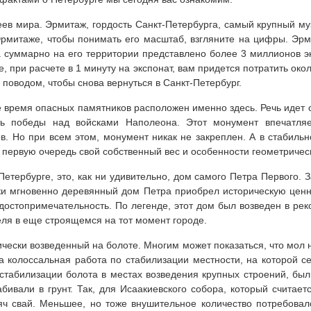
ев мира. Эрмитаж, гордость Санкт-Петербурга, самый крупный м
Эрмитаже, чтобы понимать его масштаб, взгляните на цифры. Эрм
 а суммарно на его территории представлено более 3 миллионов э
, при расчете в 1 минуту на экспонат, вам придется потратить око
поводом, чтобы снова вернуться в Санкт-Петербург.
е время опасных памятников расположен именно здесь. Речь идет 
ть победы над войсками Наполеона. Этот монумент впечатляе
в. Но при всем этом, монумент никак не закреплен. А в стабил
 первую очередь свой собственный вес и особенности геометриче
етербурге, это, как ни удивительно, дом самого Петра Первого.
ки мгновенно деревянный дом Петра приобрел историческую ценно
достопримечательность. По легенде, этот дом был возведен в реко
еля в еще строящемся на тот момент городе.
ически возведенный на болоте. Многим может показаться, что мол 
 колоссальная работа по стабилизации местности, на которой се
 стабилизации болота в местах возведения крупных строений, бы
абивали в грунт. Так, для Исаакиевского собора, который считае
яч свай. Меньшее, но тоже внушительное количество потребовал