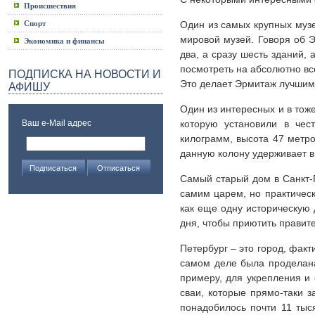
Происшествия
Спорт
Один из самых крупных музе
мировой музей. Говоря об 
Экономика и финансы
два, а сразу шесть зданий,
посмотреть на абсолютно все
ПОДПИСКА НА НОВОСТИ И
Это делает Эрмитаж лучшим 
АФИШУ
Один из интересных и в тож
Ваш e-Mail адрес
которую установили в чес
килограмм, высота 47 метро
данную колону удерживает в
Самый старый дом в Санкт-П
самим царем, но практичес
как еще одну историческую 
дня, чтобы приютить правит
Петербург – это город, факт
самом деле была проделана
примеру, для укрепления и
сваи, которые прямо-таки з
понадобилось почти 11 тыс