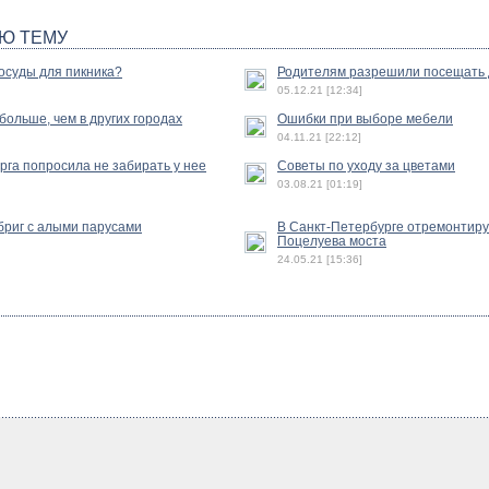
Ю ТЕМУ
осуды для пикника?
Родителям разрешили посещать 
05.12.21 [12:34]
ольше, чем в других городах
Ошибки при выборе мебели
04.11.21 [22:12]
га попросила не забирать у нее
Советы по уходу за цветами
03.08.21 [01:19]
бриг с алыми парусами
В Санкт-Петербурге отремонтиру
Поцелуева моста
24.05.21 [15:36]