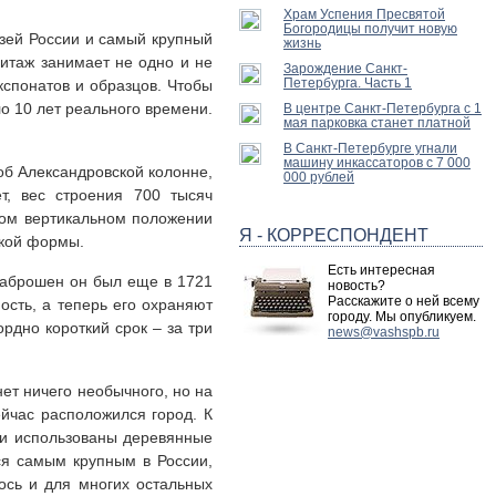
Храм Успения Пресвятой
Богородицы получит новую
узей России и самый крупный
жизнь
итаж занимает не одно и не
Зарождение Санкт-
Петербурга. Часть 1
кспонатов и образцов. Чтобы
ло 10 лет реального времени.
В центре Санкт-Петербурга с 1
мая парковка станет платной
В Санкт-Петербурге угнали
машину инкассаторов с 7 000
об Александровской колонне,
000 рублей
т, вес строения 700 тысяч
ьном вертикальном положении
Я - КОРРЕСПОНДЕНТ
ской формы.
Есть интересная
 Заброшен он был еще в 1721
новость?
Расскажите о ней всему
сть, а теперь его охраняют
городу. Мы опубликуем.
рдно короткий срок – за три
news@vashspb.ru
нет ничего необычного, но на
йчас расположился город. К
ли использованы деревянные
тся самым крупным в России,
ось и для многих остальных