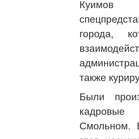
Куимов
спецпред
города, ко
взаимо
администра
также курир
Были прои
кадровые
Смольном. 