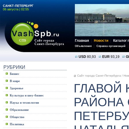
САНКТ-ПЕТЕРБУРГ
06 августа | 02:55
Главная
Новости
Каталог 
Объявления
Справка организаций
USD
80,93
EUR
93,19
G
РУБРИКИ
Бизнес
Сайт города Санкт-Петербурга
/
Нов
В мире
ГЛАВОЙ 
Здоровье
Культура и шоу-бизнес
РАЙОНА 
Наука и технологии
Образование
ПЕТЕРБУ
Общество
Политика