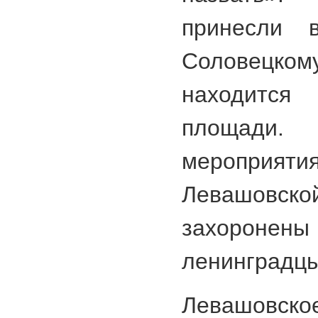
принесли 
Соловецком
находитс
площади.
мероприят
Левашовской
захоронен
ленинградцы
Левашов