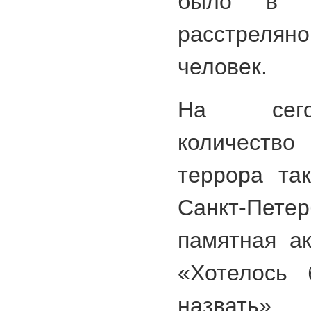
было в о
расстрелян
человек.
На сего
количеств
террора та
Санкт-Пе
памятная а
«Хотелось 
назвать».