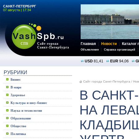
САНКТ-ПЕТЕРБУРГ
07 августа | 17:34
Главная
Новости
Каталог 
Объявления
Справка организаций
USD
81,41
EUR
94,06
G
РУБРИКИ
Бизнес
Сайт города Санкт-Петербурга
/
Нов
В мире
В САНКТ
Здоровье
Культура и шоу-бизнес
НА ЛЕВ
Наука и технологии
Образование
КЛАДБИ
Общество
Политика