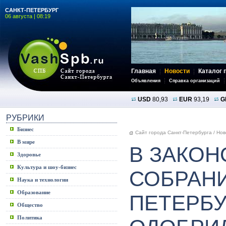
САНКТ-ПЕТЕРБУРГ
06 августа | 08:19
Главная
Новости
Каталог 
Объявления
Справка организаций
USD
80,93
EUR
93,19
G
РУБРИКИ
Бизнес
Сайт города Санкт-Петербурга
/
Нов
В мире
В ЗАКО
Здоровье
Культура и шоу-бизнес
СОБРАНИ
Наука и технологии
Образование
ПЕТЕРБУ
Общество
Политика