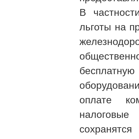
В частност
льготы на п
железн
общественн
беспла
оборудован
оплате ком
налоговые
сохранятся