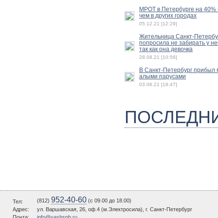
МРОТ в Петербурге на 40%
чем в других городах
05.12.21 [12:29]
Жительница Санкт-Петербу
попросила не забирать у не
так как она девочка
28.08.21 [10:56]
В Санкт-Петербург прибыл б
алыми парусами
03.06.21 [18:47]
ПОСЛЕДН
952-40-60
(812)
(c 09.00 до 18.00)
Тел:
Адрес:
ул. Варшавская, 26, оф.4 (м.Электросила), г. Санкт-Петербург
Почта:
info@vashspb.ru