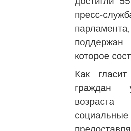
достигли 55
пресс-сл
парламента
поддержан 
которое сос
Как гласит
граждан 
возраст
социал
предоставл