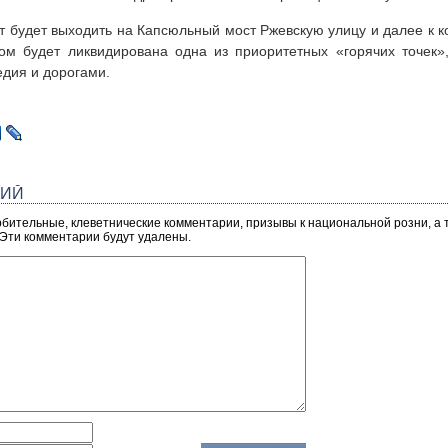
т будет выходить на Капсюльный мост Ржевскую улицу и далее к к
зом будет ликвидирована одна из приоритетных «горячих точек»
едия и дорогами.
РИЙ
рбительные, клеветнические комментарии, призывы к национальной розни, а
 Эти комментарии будут удалены.