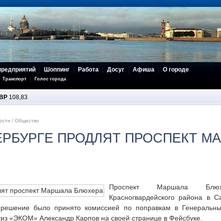
предприятий
Шоппинг
Работа
Досуг
Афиша
О городе
Транспорт
Голос города
BP
108,83
ости
/
Общество
ЕРБУРГЕ ПРОДЛЯТ ПРОСПЕКТ М
Проспект Маршала Блю
Красногвардейского района в С
 решение было принято комиссией по поправкам в Генеральн
тиз «ЭКОМ» Александр Карпов на своей странице в Фейсбуке.