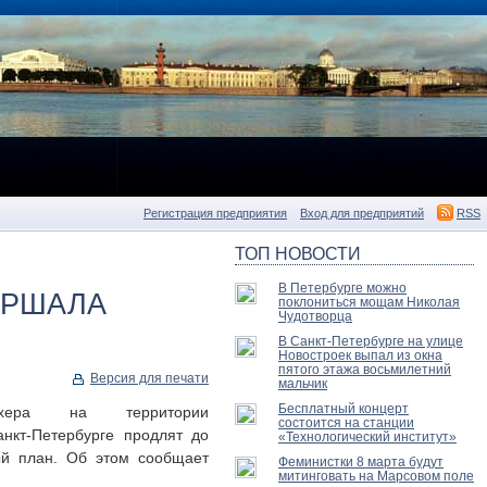
Регистрация предприятия
Вход для предприятий
RSS
ТОП НОВОСТИ
В Петербурге можно
АРШАЛА
поклониться мощам Николая
Чудотворца
В Санкт-Петербурге на улице
Новостроек выпал из окна
пятого этажа восьмилетний
Версия для печати
мальчик
Бесплатный концерт
хера на территории
состоится на станции
анкт-Петербурге продлят до
«Технологический институт»
ый план. Об этом сообщает
Феминистки 8 марта будут
митинговать на Марсовом поле