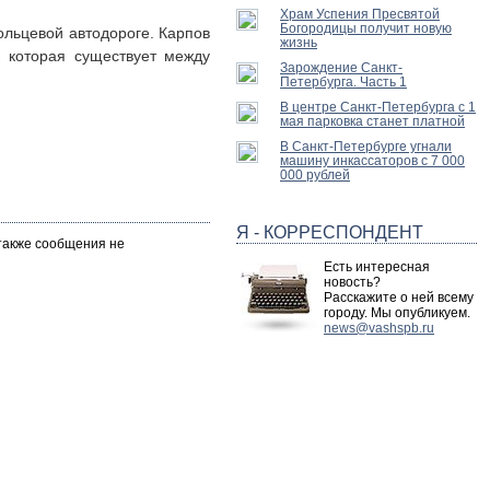
Храм Успения Пресвятой
Богородицы получит новую
ольцевой автодороге. Карпов
жизнь
, которая существует между
Зарождение Санкт-
Петербурга. Часть 1
В центре Санкт-Петербурга с 1
мая парковка станет платной
В Санкт-Петербурге угнали
машину инкассаторов с 7 000
000 рублей
Я - КОРРЕСПОНДЕНТ
 также сообщения не
Есть интересная
новость?
Расскажите о ней всему
городу. Мы опубликуем.
news@vashspb.ru