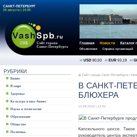
САНКТ-ПЕТЕРБУРГ
06 августа | 14:08
Главная
Новости
Каталог 
Объявления
Справка организаций
USD
80,93
EUR
93,19
G
РУБРИКИ
Сайт города Санкт-Петербурга
/
Нов
Бизнес
В САНКТ-ПЕТ
В мире
БЛЮХЕРА
Здоровье
Культура и шоу-бизнес
14.09.2018 | 12:52
Наука и технологии
Образование
Общество
Капсюльного шоссе. Такое
Политика
руководитель центра экспер