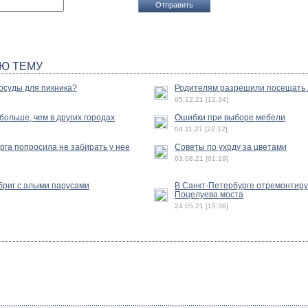
Ю ТЕМУ
осуды для пикника?
Родителям разрешили посещать 
05.12.21 [12:34]
ольше, чем в других городах
Ошибки при выборе мебели
04.11.21 [22:12]
га попросила не забирать у нее
Советы по уходу за цветами
03.08.21 [01:19]
бриг с алыми парусами
В Санкт-Петербурге отремонтиру
Поцелуева моста
24.05.21 [15:36]