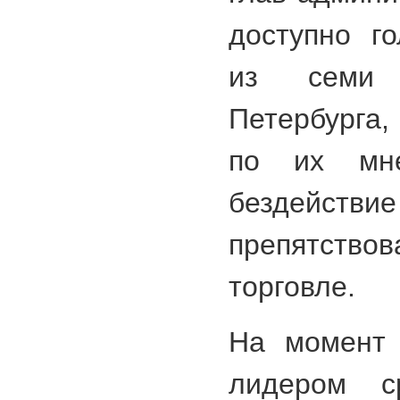
доступно г
из семи 
Петербурга,
по их мне
бездейст
препятство
торговле.
На момент 
лидером с