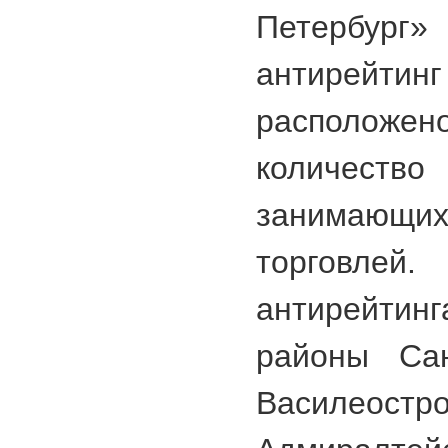
Петербур
антирейтинг
располож
количество
занимающ
торговл
антирейти
районы Сан
Василеостро