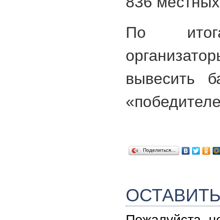
836 местных
По итога
организ
вывесить б
«победителе
Поделиться…
ОСТАВИТ
Пожалуйста, н