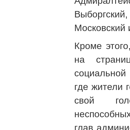
Адмиралтей
Выборгск
Московский 
Кроме этого
на страни
социальной
где жители 
свой го
неспособны
глав админи