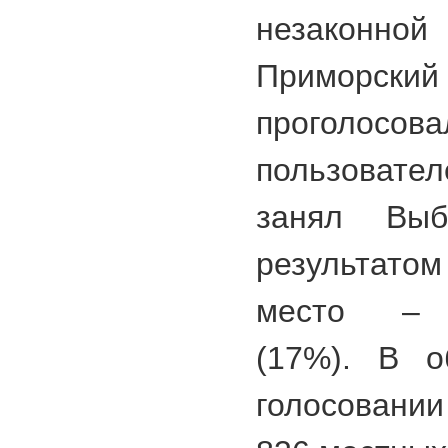
незаконн
Приморский 
прогол
пользовате
занял Выб
результат
место – В
(17%). В о
голосовани