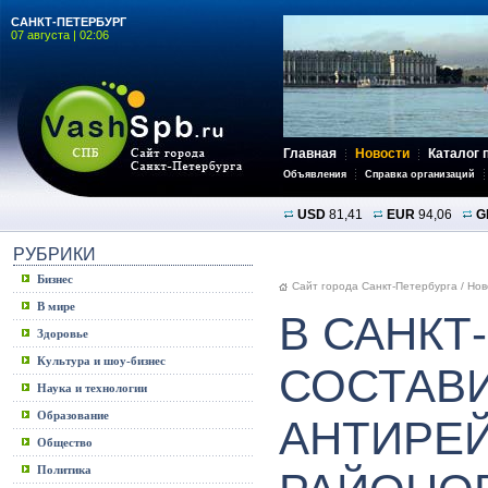
САНКТ-ПЕТЕРБУРГ
07 августа | 02:06
Главная
Новости
Каталог 
Объявления
Справка организаций
USD
81,41
EUR
94,06
G
РУБРИКИ
Бизнес
Сайт города Санкт-Петербурга
/
Нов
В мире
В САНКТ
Здоровье
Культура и шоу-бизнес
СОСТАВ
Наука и технологии
Образование
АНТИРЕ
Общество
Политика