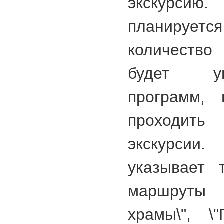
экскурсию.
планируе
количество
будет ув
программ, 
проходи
экскурси
указывает 
маршруты
храмы\", \