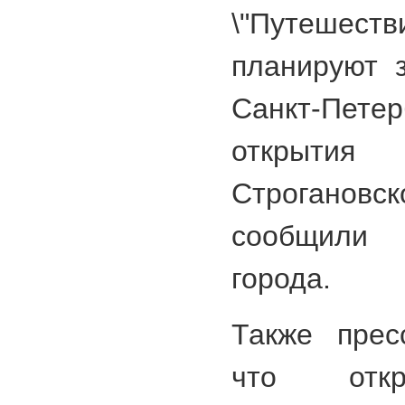
\"Путешес
планируют з
Санкт-Пете
открыт
Строгановс
сообщили
города.
Также прес
что откр