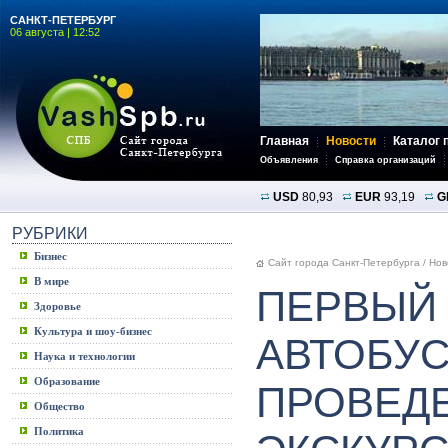
САНКТ-ПЕТЕРБУРГ
06 августа | 12:52
Главная
Новости
Каталог 
Объявления
Справка организаций
USD
80,93
EUR
93,19
G
РУБРИКИ
Бизнес
Сайт города Санкт-Петербурга
/
Нов
В мире
ПЕРВЫЙ
Здоровье
Культура и шоу-бизнес
АВТОБУС
Наука и технологии
Образование
ПРОВЕД
Общество
Политика