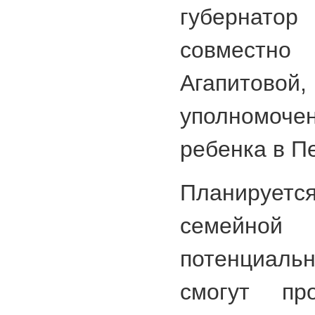
губернатор
совместн
Агапитовой
уполномоч
ребенка в Пе
Планирует
семейно
потенциаль
смогут пр