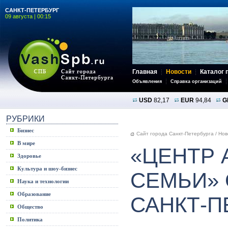
САНКТ-ПЕТЕРБУРГ
09 августа | 00:15
Главная
Новости
Каталог 
Объявления
Справка организаций
USD
82,17
EUR
94,84
G
РУБРИКИ
Бизнес
Сайт города Санкт-Петербурга
/
Нов
В мире
«ЦЕНТР 
Здоровье
Культура и шоу-бизнес
СЕМЬИ» 
Наука и технологии
Образование
САНКТ-П
Общество
Политика