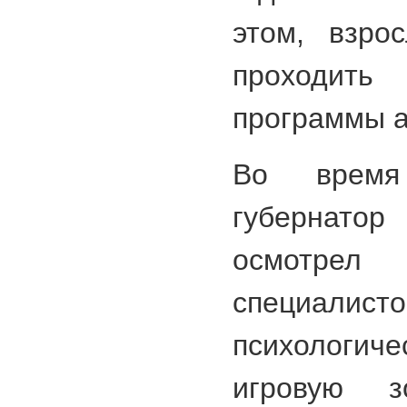
этом, взро
проходить
программы а
Во время
губернат
осмотр
специа
психологич
игровую з