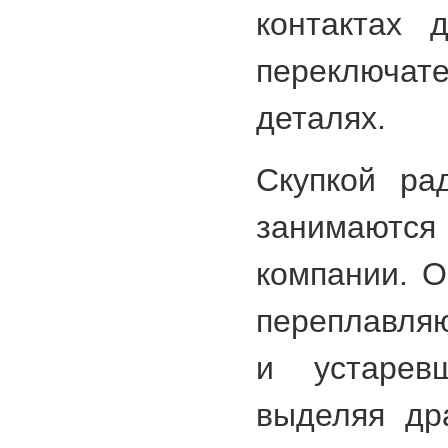
контактах 
переключ
деталях.
Скупкой ра
занимают
компании. О
переплавля
и устаревш
выделяя др