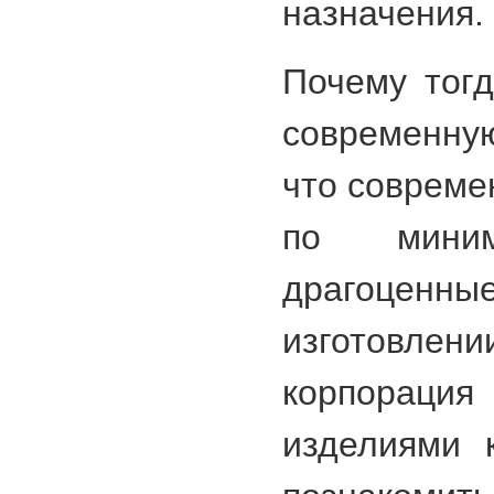
назначения.
Почему тогд
современну
что совреме
по миним
драгоцен
изготовл
корпорац
изделиями 