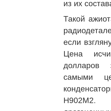
из их состав
Такой ажиот
радиодетал
если взглян
Цена исчи
долларов 
самыми це
конденса
Н902М2