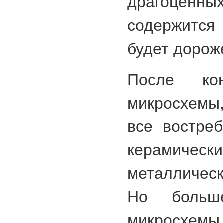
драгоце
содержится 
будет дорож
После кон
микросхемы
все востре
керамиче
металличес
Но больш
микрос