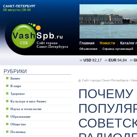
САНКТ-ПЕТЕРБУРГ
08 августа | 08:49
Главная
Новости
Каталог 
Объявления
Справка организаций
USD
82,17
EUR
94,84
G
РУБРИКИ
Бизнес
Сайт города Санкт-Петербурга
/
Нов
В мире
ПОЧЕМУ
Здоровье
Культура и шоу-бизнес
ПОПУЛЯ
Наука и технологии
Образование
СОВЕТС
Общество
Политика