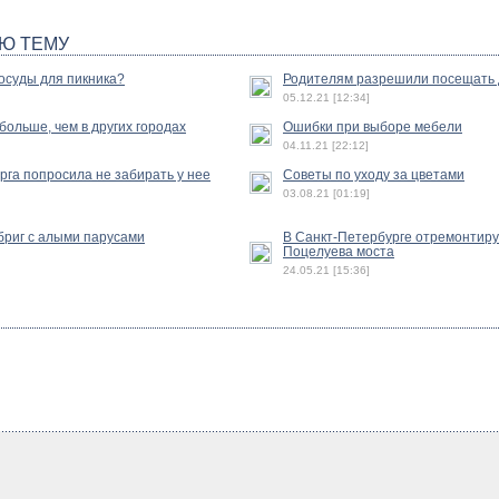
Ю ТЕМУ
осуды для пикника?
Родителям разрешили посещать 
05.12.21 [12:34]
ольше, чем в других городах
Ошибки при выборе мебели
04.11.21 [22:12]
га попросила не забирать у нее
Советы по уходу за цветами
03.08.21 [01:19]
бриг с алыми парусами
В Санкт-Петербурге отремонтиру
Поцелуева моста
24.05.21 [15:36]