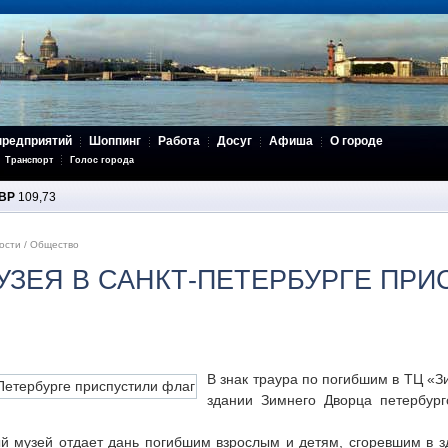
предприятий
Шоппинг
Работа
Досуг
Афиша
О городе
Транспорт
Голос города
BP
109,73
ости
/
Общество
УЗЕЯ В САНКТ-ПЕТЕРБУРГЕ ПР
В знак траура по погибшим в ТЦ «
здании Зимнего Дворца петербур
й музей отдает дань погибшим взрослым и детям, сгоревшим в зд