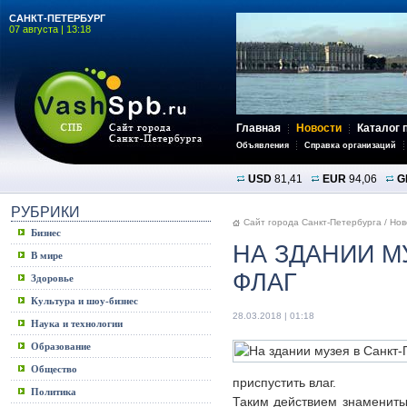
САНКТ-ПЕТЕРБУРГ
07 августа | 13:18
Главная
Новости
Каталог 
Объявления
Справка организаций
USD
81,41
EUR
94,06
G
РУБРИКИ
Сайт города Санкт-Петербурга
/
Нов
Бизнес
НА ЗДАНИИ М
В мире
ФЛАГ
Здоровье
Культура и шоу-бизнес
28.03.2018 | 01:18
Наука и технологии
Образование
Общество
приспустить влаг.
Политика
Таким действием знамениты