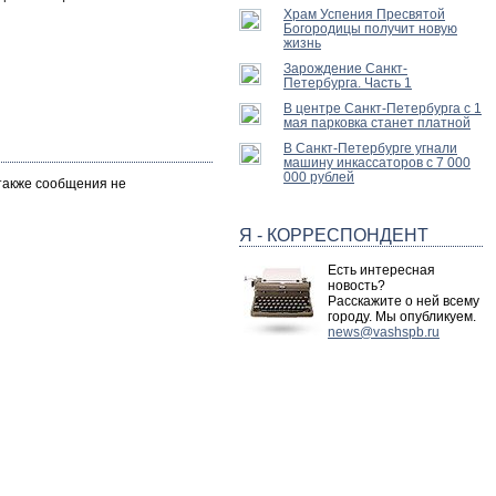
Храм Успения Пресвятой
Богородицы получит новую
жизнь
Зарождение Санкт-
Петербурга. Часть 1
В центре Санкт-Петербурга с 1
мая парковка станет платной
В Санкт-Петербурге угнали
машину инкассаторов с 7 000
000 рублей
 также сообщения не
Я - КОРРЕСПОНДЕНТ
Есть интересная
новость?
Расскажите о ней всему
городу. Мы опубликуем.
news@vashspb.ru