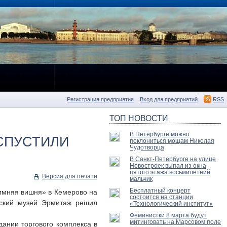
Регистрация предприятия
Вход для предприятий
RSS
ТОП НОВОСТИ
В Петербурге можно
ИСПУСТИЛИ
поклониться мощам Николая
Чудотворца
В Санкт-Петербурге на улице
Новостроек выпал из окна
пятого этажа восьмилетний
Версия для печати
мальчик
Бесплатный концерт
Зимняя вишня» в Кемерово на
состоится на станции
гский музей Эрмитаж решил
«Технологический институт»
Феминистки 8 марта будут
митинговать на Марсовом поле
ании торгового комплекса в