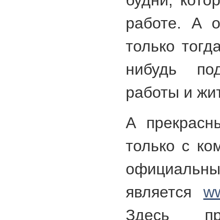
будни, кото
работе. А о
только тогд
нибудь по
работы и жи
А прекрасн
только с ком
официальны
является
ww
Здесь пр