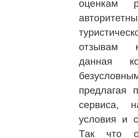
оценкам р
авторите
туристическ
отзывам к
данная ко
безусло
предлагая 
сервиса, н
условия и 
Так что о