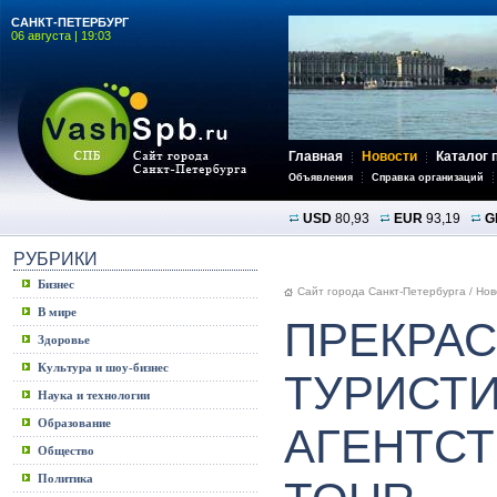
САНКТ-ПЕТЕРБУРГ
06 августа | 19:03
Главная
Новости
Каталог 
Объявления
Справка организаций
USD
80,93
EUR
93,19
G
РУБРИКИ
Бизнес
Сайт города Санкт-Петербурга
/
Нов
В мире
ПРЕКРА
Здоровье
Культура и шоу-бизнес
ТУРИСТ
Наука и технологии
Образование
АГЕНТСТ
Общество
Политика