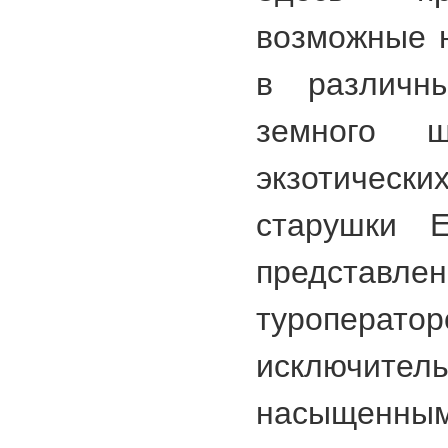
возможные 
в различн
земного 
экзотическ
старушки Е
представл
туропера
исключ
насыщенн