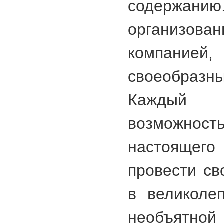
содержан
организов
компани
своеобразн
Каждый 
возможност
настоящег
провести св
в великоле
необъят