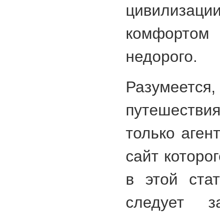
цивилизац
комфортом
недорого.
Разумее
путешеств
только агентс
сайт которо
в этой ста
следует з