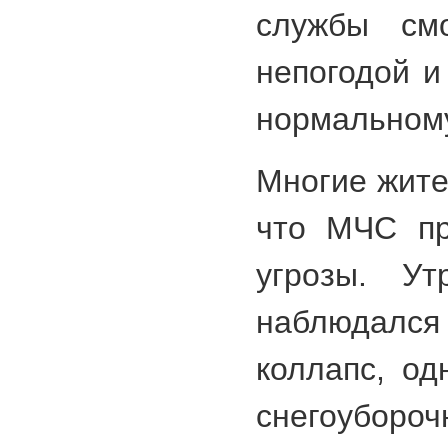
службы смо
непогодой и
нормальному
Многие жите
что МЧС пр
угрозы. Ут
наблюдал
коллапс, од
снегоуборо