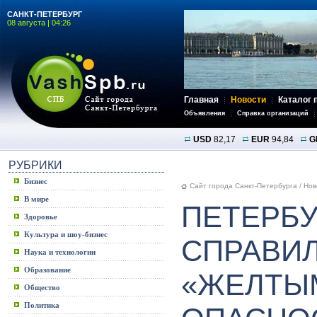
САНКТ-ПЕТЕРБУРГ
08 августа | 04:26
Главная
Новости
Каталог 
Объявления
Справка организаций
USD
82,17
EUR
94,84
G
РУБРИКИ
Бизнес
Сайт города Санкт-Петербурга
/
Нов
В мире
ПЕТЕРБУ
Здоровье
Культура и шоу-бизнес
СПРАВИЛ
Наука и технологии
Образование
«ЖЕЛТЫ
Общество
Политика