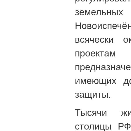
земельн
Новоиспе
всячески о
проект
предназначе
имеющих до
защиты.
Тысячи жи
столицы РФ