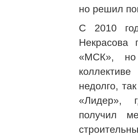
но решил пок
С 2010 год
Некрасова 
«МСК», но
коллектив
недолго, та
«Лидер», 
получил ме
строительны