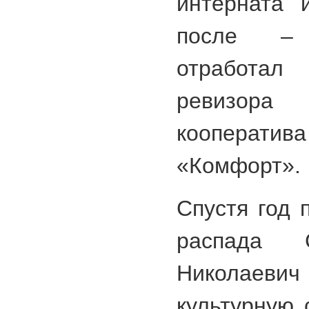
интерната 
после – 
отработа
ревизора
кооперати
«Комфорт».
Спустя год 
распада 
Николаев
культурную 