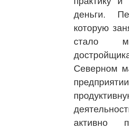
практику и
деньги. Пе
которую зан
стало ме
достройщик
Северном м
предприят
продукти
деятельност
активно п