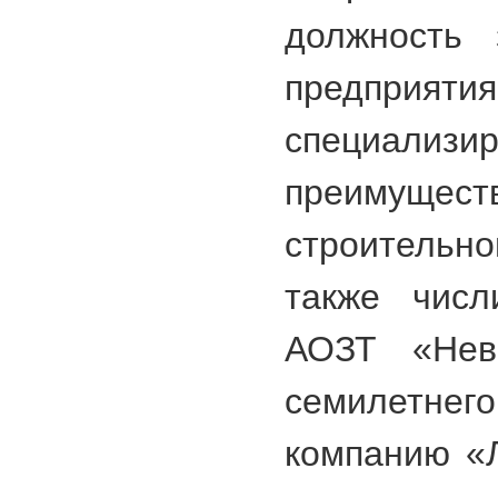
должность 
предприят
специализи
преимущест
строительн
также числ
АОЗТ «Нев
семилетнего
компанию «Л