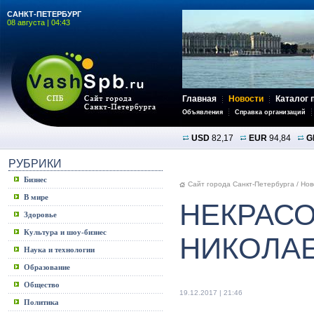
САНКТ-ПЕТЕРБУРГ
08 августа | 04:43
Главная
Новости
Каталог 
Объявления
Справка организаций
USD
82,17
EUR
94,84
G
РУБРИКИ
Бизнес
Сайт города Санкт-Петербурга
/
Нов
В мире
НЕКРАСО
Здоровье
Культура и шоу-бизнес
НИКОЛА
Наука и технологии
Образование
Общество
19.12.2017 | 21:46
Политика