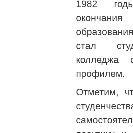
1982 год
окончан
образовани
стал сту
колледжа с
профилем.
Отметим, ч
студенчес
самостоят