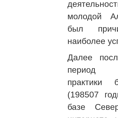
деятельно
молодой Ал
был прич
наиболее ус
Далее посл
период пр
практики б
(198507 го
базе Север