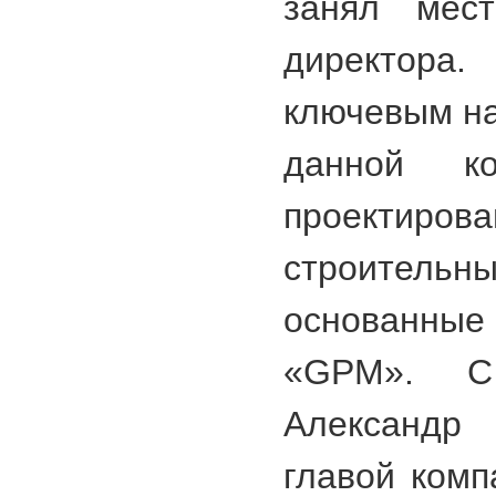
занял мест
директор
ключевым н
данной ко
проектиров
строите
основанн
«GPM». С
Александр 
главой комп