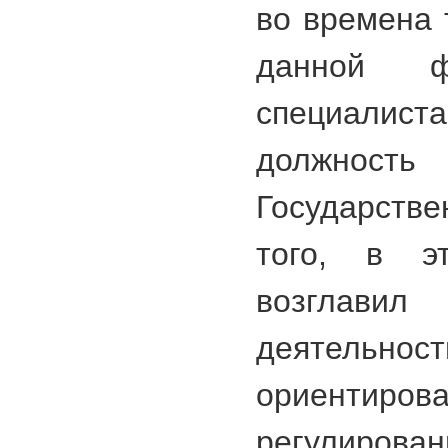
во времена 
данной ф
специали
должно
Государств
того, в 
возгла
деятельн
ориент
регулирова