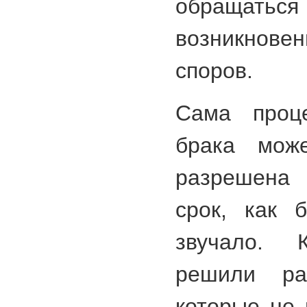
обращать
возникно
споров.
Сама проце
брака мож
разрешена
срок, как 
звучало. 
решили рас
которые не