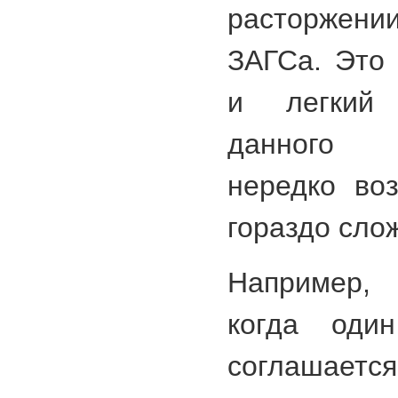
расторжени
ЗАГСа. Это
и легкий
данного 
нередко во
гораздо сло
Например, 
когда оди
соглашаетс