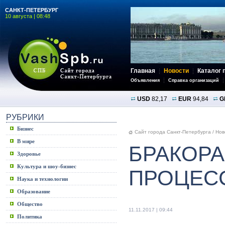
САНКТ-ПЕТЕРБУРГ
10 августа | 08:48
Главная
Новости
Каталог 
Объявления
Справка организаций
USD
82,17
EUR
94,84
G
РУБРИКИ
Бизнес
Сайт города Санкт-Петербурга
/
Нов
В мире
БРАКОР
Здоровье
Культура и шоу-бизнес
ПРОЦЕС
Наука и технологии
Образование
Общество
11.11.2017 | 09:44
Политика