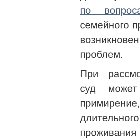
по вопрос
семейного п
возникнове
проблем.
При рассмо
суд може
примирение
длительн
прожива