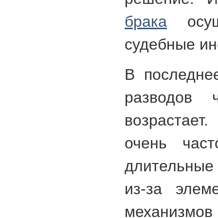
брака
осуще
судебные ин
В последне
разводов 
возрастает
очень част
длительные
из-за элем
механиз