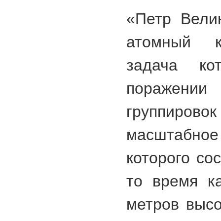
«Петр Вели
атомный к
задача ко
поражен
группирово
масштабно
которого со
то время к
метров высо