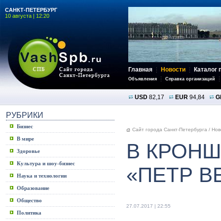
САНКТ-ПЕТЕРБУРГ
10 августа | 12:20
Главная
Новости
Каталог 
Объявления
Справка организаций
USD
82,17
EUR
94,84
G
РУБРИКИ
Бизнес
Сайт города Санкт-Петербурга
/
Нов
В мире
В КРОН
Здоровье
Культура и шоу-бизнес
«ПЕТР В
Наука и технологии
Образование
Общество
27.07.2017 | 22:55
Политика