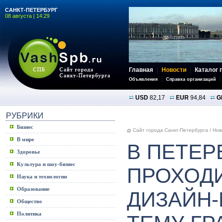
САНКТ-ПЕТЕРБУРГ
08 августа | 14:29
Главная
Новости
Каталог 
Объявления
Справка организаций
USD
82,17
EUR
94,84
G
РУБРИКИ
Бизнес
Сайт города Санкт-Петербурга
/
Нов
В мире
В ПЕТЕР
Здоровье
Культура и шоу-бизнес
ПРОХОД
Наука и технологии
Образование
ДИЗАЙН-
Общество
Политика