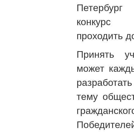
Петербург 
конкурс 
проходить д
Принять уч
может кажды
разработат
тему общест
гражда
Победителе