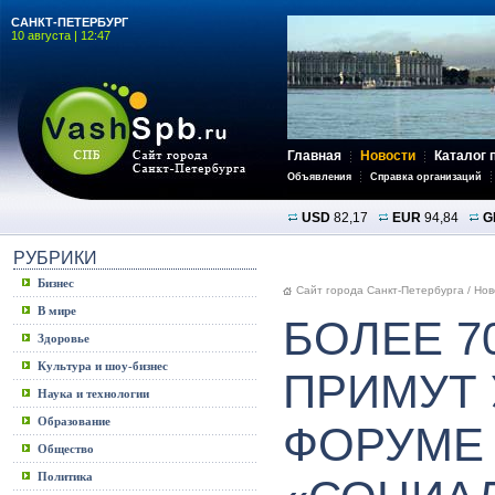
САНКТ-ПЕТЕРБУРГ
10 августа | 12:47
Главная
Новости
Каталог 
Объявления
Справка организаций
USD
82,17
EUR
94,84
G
РУБРИКИ
Бизнес
Сайт города Санкт-Петербурга
/
Нов
В мире
БОЛЕЕ 7
Здоровье
Культура и шоу-бизнес
ПРИМУТ 
Наука и технологии
Образование
ФОРУМЕ
Общество
Политика