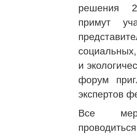
решения 2
примут уч
представите
социальных,
и экологиче
форум приг
экспертов ф
Все меро
проводит