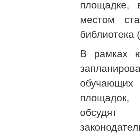
площадке, 
местом ста
библиотека (
В рамках ю
запланиров
обучающих
площадок
обсуд
законодате