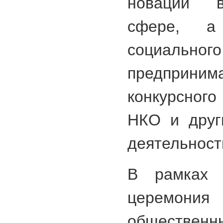
новации в
сфере, а
социального
предпринима
конкурсног
НКО и друг
деятельност
В рамках 
церемони
обществен