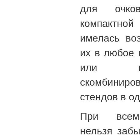
для очко
компактн
имелась во
их в любое 
или ко
скомбиниров
стендов в о
При всем
нельзя забы