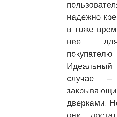
пользоват
надежно кре
в тоже врем
нее для
покупател
Идеальный
случае 
закрываю
дверками. Н
они доста