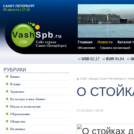
САНКТ-ПЕТЕРБУРГ
09 августа | 17:16
Главная
Новости
Каталог 
Объявления
Справка организаций
USD
82,17
EUR
94,84
G
РУБРИКИ
Бизнес
Сайт города Санкт-Петербурга
/
Нов
В мире
О СТОЙК
Здоровье
Культура и шоу-бизнес
Наука и технологии
17.03.2016 | 03:50
Образование
Общество
Политика