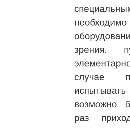
специальн
необхо
оборудова
зрения, 
элементар
случае п
испытыват
возможно б
раз прихо