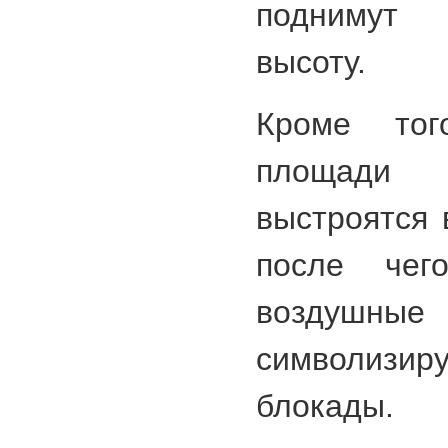
поднимут 
высоту.
Кроме тог
площади
выстроятся 
после чег
воздушны
символизир
блокады.