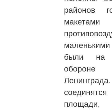
районов г
макетам
противово
маленькими
были на 
оборон
Ленингра
соединят
площади, 