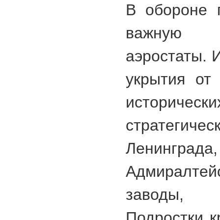
В обороне 
важную 
аэростаты. 
укрытия от
историчес
стратегичес
Ленингра
Адмиралтей
заводы, 
Подростки к