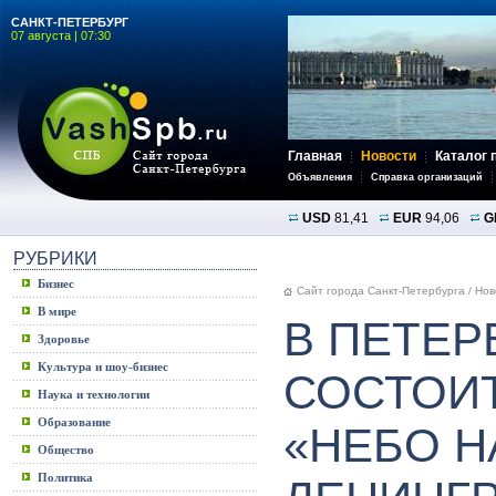
САНКТ-ПЕТЕРБУРГ
07 августа | 07:30
Главная
Новости
Каталог 
Объявления
Справка организаций
USD
81,41
EUR
94,06
G
РУБРИКИ
Бизнес
Сайт города Санкт-Петербурга
/
Нов
В мире
В ПЕТЕР
Здоровье
Культура и шоу-бизнес
СОСТОИ
Наука и технологии
Образование
«НЕБО Н
Общество
Политика