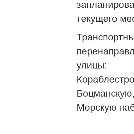
запланирова
текущего ме
Транспорт
перенаправ
улицы:
Кораблестр
Боцманскую
Морскую на