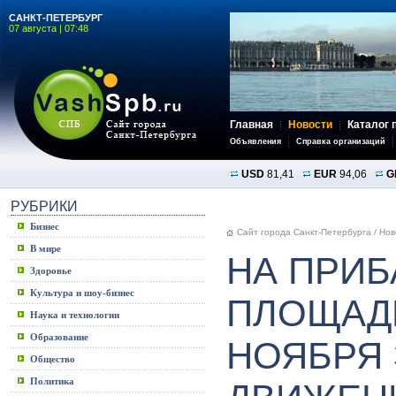
САНКТ-ПЕТЕРБУРГ
07 августа | 07:48
Главная
Новости
Каталог 
Объявления
Справка организаций
USD
81,41
EUR
94,06
G
РУБРИКИ
Бизнес
Сайт города Санкт-Петербурга
/
Нов
В мире
НА ПРИ
Здоровье
Культура и шоу-бизнес
ПЛОЩАД
Наука и технологии
Образование
НОЯБРЯ
Общество
Политика