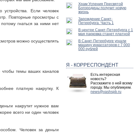
Храм Успения Пресвятой
Богородицы получит новую
 устройства. Если человек
жизнь
мотр. Повторные просмотры с
Зарождение Санкт-
Петербурга. Часть 1
 потому гнаться за ними нет
В центре Санкт-Петербурга с 1
мая парковка станет платной
осмотров можно осуществлять
В Санкт-Петербурге угнали
машину инкассаторов с 7 000
000 рублей
Я - КОРРЕСПОНДЕНТ
но чтобы темы ваших каналов
Есть интересная
новость?
Расскажите о ней всему
городу. Мы опубликуем.
робнее платную накрутку. К
news@vashspb.ru
деньги накрутит нужное вам
корее всего ни один человек
особом. Человек за деньги