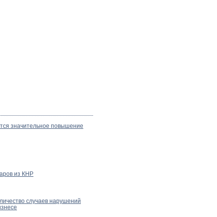
ется значительное повышение
аров из КНР
оличество случаев нарушений
изнесе