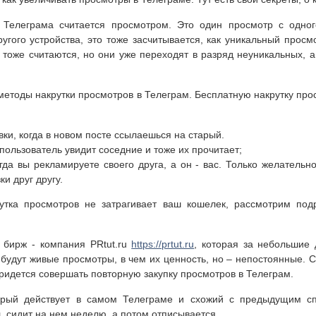
 Телеграма считается просмотром. Это один просмотр с одного
ругого устройства, это тоже засчитывается, как уникальный прос
а тоже считаются, но они уже переходят в разряд неуникальных, а
методы накрутки просмотров в Телеграм. Бесплатную накрутку пр
ки, когда в новом посте ссылаешься на старый.
 пользователь увидит соседние и тоже их прочитает;
гда вы рекламируете своего друга, а он - вас. Только желатель
и друг другу.
утка просмотров не затрагивает ваш кошелек, рассмотрим под
 бирж - компания PRtut.ru
https://prtut.ru
, которая за небольшие 
 будут живые просмотры, в чем их ценность, но – непостоянные. С
придется совершать повторную закупку просмотров в Телеграм.
орый действует в самом Телеграме и схожий с предыдущим сп
, сидит на нем неделю, а потом отписывается.