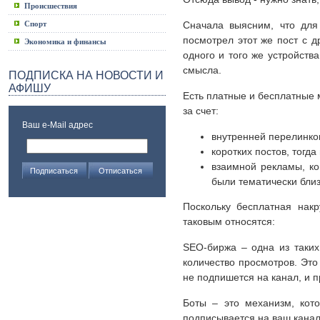
Происшествия
Спорт
Сначала выясним, что для
посмотрел этот же пост с д
Экономика и финансы
одного и того же устройств
смысла.
ПОДПИСКА НА НОВОСТИ И
АФИШУ
Есть платные и бесплатные 
за счет:
Ваш e-Mail адрес
внутренней перелинков
коротких постов, тогда
взаимной рекламы, ко
были тематически близк
Поскольку бесплатная накр
таковым относятся:
SEO-биржа – одна из таких
количество просмотров. Это
не подпишется на канал, и 
Боты – это механизм, кот
подписывается на ваш канал