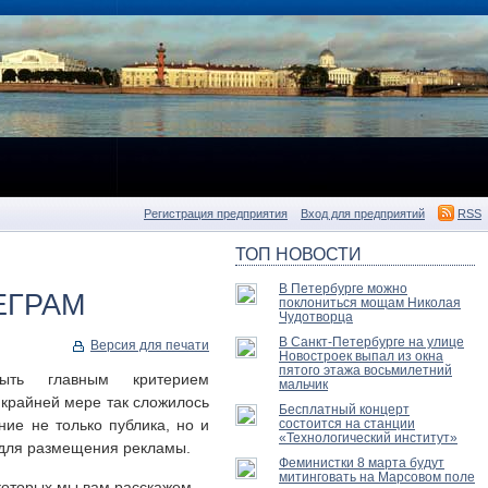
Регистрация предприятия
Вход для предприятий
RSS
ТОП НОВОСТИ
В Петербурге можно
ЕГРАМ
поклониться мощам Николая
Чудотворца
В Санкт-Петербурге на улице
Версия для печати
Новостроек выпал из окна
пятого этажа восьмилетний
быть главным критерием
мальчик
 крайней мере так сложилось
Бесплатный концерт
ие не только публика, но и
состоится на станции
«Технологический институт»
 для размещения рекламы.
Феминистки 8 марта будут
митинговать на Марсовом поле
 которых мы вам расскажем.