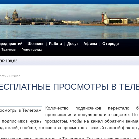
предприятий
Шоппинг
Работа
Досуг
Афиша
О городе
Транспорт
Голос города
BP
108,83
ости
/
Бизнес
БЕСПЛАТНЫЕ ПРОСМОТРЫ В ТЕЛ
Количество подписчиков перестало 
продвижения и популярности в соцсетях. По
 подписчиков нужны просмотры, чтобы на канал обратили вниман
одателей, вообще, количество просмотров - самый важный фактор
 как увеличивать просмотры в Телеграме. Тут есть свои секреты, о