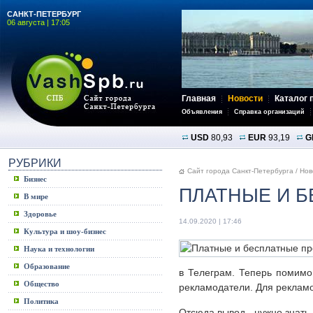
САНКТ-ПЕТЕРБУРГ
06 августа | 17:05
Главная
Новости
Каталог 
Объявления
Справка организаций
USD
80,93
EUR
93,19
G
РУБРИКИ
Сайт города Санкт-Петербурга
/
Нов
Бизнес
ПЛАТНЫЕ И 
В мире
Здоровье
14.09.2020 | 17:46
Культура и шоу-бизнес
Наука и технологии
Образование
в Телеграм. Теперь помимо
Общество
рекламодатели. Для реклам
Политика
Отсюда вывод - нужно знать,