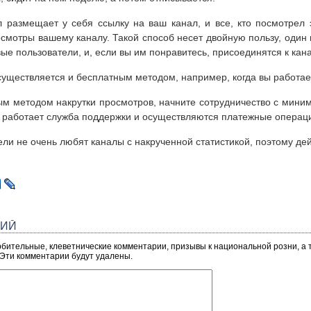
л размещает у себя ссылку на ваш канал, и все, кто посмотрел 
осмотры вашему каналу. Такой способ несет двойную пользу, один 
ые пользователи, и, если вы им понравитесь, присоединятся к кана
существляется и бесплатным методом, например, когда вы работает
ым методом накрутки просмотров, начните сотрудничество с миним
ак работает служба поддержки и осуществляются платежные операц
ли не очень любят каналы с накрученной статистикой, поэтому де
РИЙ
рбительные, клеветнические комментарии, призывы к национальной розни, а
 Эти комментарии будут удалены.