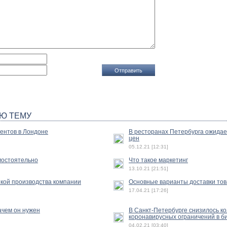
Ю ТЕМУ
ентов в Лондоне
В ресторанах Петербурга ожида
цен
05.12.21 [12:31]
амостоятельно
Что такое маркетинг
13.10.21 [21:51]
зкой производства компании
Основные варианты доставки тов
17.04.21 [17:26]
ачем он нужен
В Санкт-Петербурге снизилось к
коронавирусных ограничений в б
04.02.21 [03:40]