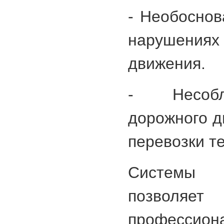
- Необоснов
нарушен
движения.
- Несобл
дорожного д
перевозки те
Системы 
позвол
профес