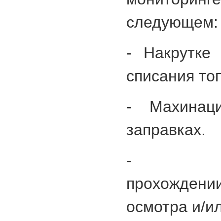
следующем:
- Накрутке
списания то
- Махинац
заправках.
- Несв
прохожден
осмотра и/и