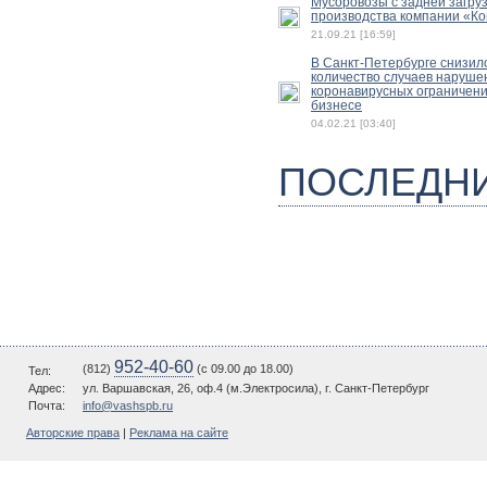
Мусоровозы с задней загру
производства компании «К
21.09.21 [16:59]
В Санкт-Петербурге снизил
количество случаев наруше
коронавирусных ограничени
бизнесе
04.02.21 [03:40]
ПОСЛЕДН
952-40-60
(812)
(c 09.00 до 18.00)
Тел:
Адрес:
ул. Варшавская, 26, оф.4 (м.Электросила), г. Санкт-Петербург
Почта:
info@vashspb.ru
Авторские права
|
Реклама на сайте