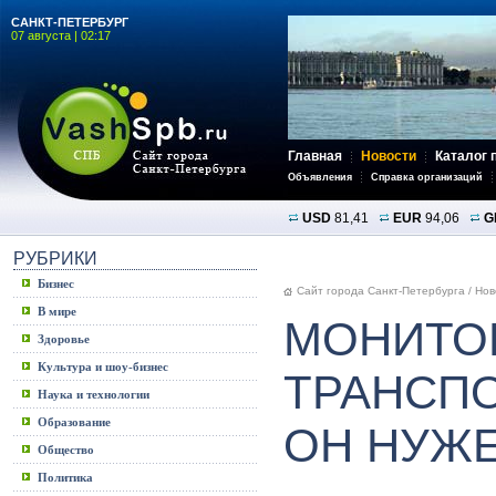
САНКТ-ПЕТЕРБУРГ
07 августа | 02:17
Главная
Новости
Каталог 
Объявления
Справка организаций
USD
81,41
EUR
94,06
G
РУБРИКИ
Бизнес
Сайт города Санкт-Петербурга
/
Нов
В мире
МОНИТО
Здоровье
Культура и шоу-бизнес
ТРАНСПО
Наука и технологии
Образование
ОН НУЖ
Общество
Политика