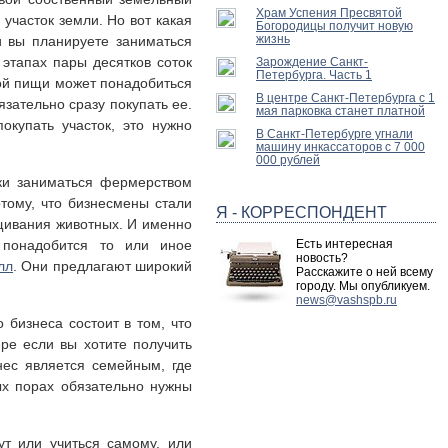
Храм Успения Пресвятой
участок земли. Но вот какая
Богородицы получит новую
жизнь
и вы планируете заниматься
 этапах пары десятков соток
Зарождение Санкт-
Петербурга. Часть 1
ной пищи может понадобиться
В центре Санкт-Петербурга с 1
язательно сразу покупать ее.
мая парковка станет платной
окупать участок, это нужно
В Санкт-Петербурге угнали
машину инкассаторов с 7 000
000 рублей
ки заниматься фермерством
тому, что бизнесмены стали
Я - КОРРЕСПОНДЕНТ
щивания животных. И именно
 понадобится то или иное
Есть интересная
новость?
лл
. Они предлагают широкий
Расскажите о ней всему
городу. Мы опубликуем.
news@vashspb.ru
бизнеса состоит в том, что
ере если вы хотите получить
ес является семейным, где
ых порах обязательно нужны
ут или учиться самому, или