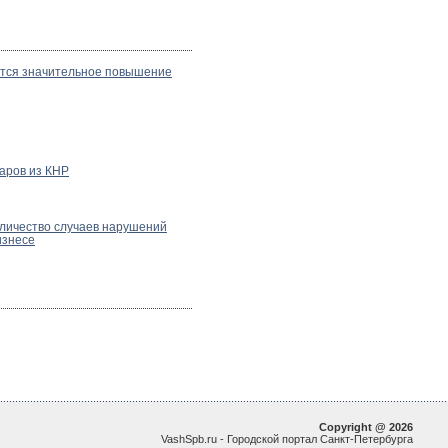
ется значительное повышение
аров из КНР
оличество случаев нарушений
изнесе
Copyright @ 2026
VashSpb.ru - Городской портал Санкт-Петербурга