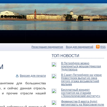
Регистрация предприятия
Вход для предприятий
RSS
ТОП НОВОСТИ
В Петербурге можно
М
поклониться мощам Николая
Чудотворца
В Санкт-Петербурге на улице
Версия для печати
Новостроек выпал из окна
пятого этажа восьмилетний
анятием для большинства
мальчик
, и сейчас данная отрасль
Бесплатный концерт
к и прочие отрасли нашей
состоится на станции
«Технологический институт»
Феминистки 8 марта будут
митинговать на Марсовом поле
свой собственный земельный