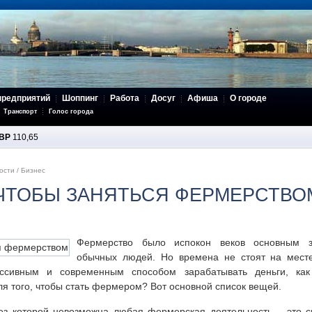
предприятий
Шоппинг
Работа
Досуг
Афиша
О городе
Транспорт
Голос города
BP
110,65
ости
/
Бизнес
 ЧТОБЫ ЗАНЯТЬСЯ ФЕРМЕРСТВО
Фермерство было испокон веков основным з
обычных людей. Но времена не стоят на месте
ессивным и современным способом зарабатывать деньги, ка
ля того, чтобы стать фермером? Вот основной список вещей.
ез которой невозможна любая фермерская деятельность – это 