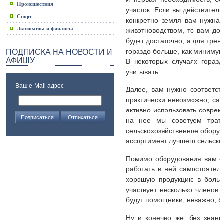
Происшествия
участок. Если вы действител
Спорт
конкретно земля вам нужна
Экономика и финансы
животноводством, то вам до
будет достаточно, а для тр
гораздо больше, как минимум
ПОДПИСКА НА НОВОСТИ И
АФИШУ
В некоторых случаях гораз
учитывать.
Ваш e-Mail адрес
Далее, вам нужно соответ
практически невозможно, с
активно использовать совр
на нее мы советуем трат
сельскохозяйственное обору
ассортимент лучшего сельск
Помимо оборудования вам е
работать в ней самостоятел
хорошую продукцию в боль
участвует несколько члено
будут помощники, неважно, 
Ну и конечно же, без знан