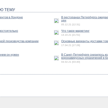
Ю ТЕМУ
ентов в Лондоне
В ресторанах Петербурга ожида
цен
05.12.21 [12:31]
амостоятельно
Что такое маркетинг
13.10.21 [21:51]
зкой производства компании
Основные варианты доставки тов
17.04.21 [17:26]
ачем он нужен
В Санкт-Петербурге снизилось к
коронавирусных ограничений в б
04.02.21 [03:40]