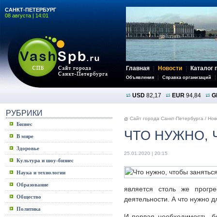
САНКТ-ПЕТЕРБУРГ
08 августа | 14:01
Главная
Новости
Каталог 
Объявления
Справка организаций
USD
82,17
EUR
94,84
G
РУБРИКИ
Сайт города Санкт-Петербурга
/
Нов
Бизнес
ЧТО НУЖНО,
В мире
Здоровье
25.01.2020 | 20:15
Культура и шоу-бизнес
Наука и технологии
Образование
является столь же прогр
Общество
деятельности. А что нужно д
Политика
И первая необходимость, б