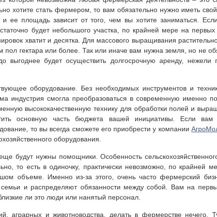
ьно хотите стать фермером, то вам обязательно нужно иметь свой 
 и ее площадь зависит от того, чем вы хотите заниматься. Есл
статочно будет небольшого участка, по крайней мере на первых
енировок хватит и десятка. Для массового выращивания раститель
 пол гектара или более. Так или иначе вам нужна земля, но не об
до выгоднее будет осуществить долгосрочную аренду, нежели п
ствующее оборудование. Без необходимых инструментов и техни
ама индустрия смогла преобразоваться в современную именно по
еменную высококачественную технику для обработки полей и выра
ить основную часть бюджета вашей инициативы. Если вам
дование, то вы всегда сможете его приобрести у компании
АгроМо
охозяйственного оборудования.
ще будут нужны помощники. Особенность сельскохозяйственного 
ьно, то есть в одиночку, практически невозможно, по крайней м
шом объеме. Именно из-за этого, очень часто фермерский бизн
в семьи и распределяют обязанности между собой. Вам на перв
близкие ли это люди или нанятый персонал.
ий, аграрных и животноводства, делать в фермерстве нечего. Т