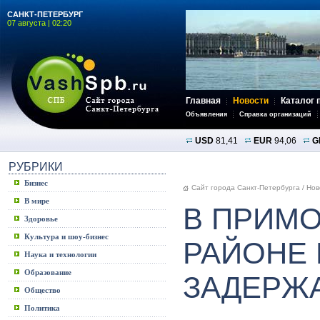
САНКТ-ПЕТЕРБУРГ
07 августа | 02:20
Главная
Новости
Каталог 
Объявления
Справка организаций
USD
81,41
EUR
94,06
G
РУБРИКИ
Бизнес
Сайт города Санкт-Петербурга
/
Нов
В мире
В ПРИМ
Здоровье
Культура и шоу-бизнес
РАЙОНЕ
Наука и технологии
Образование
ЗАДЕРЖ
Общество
Политика