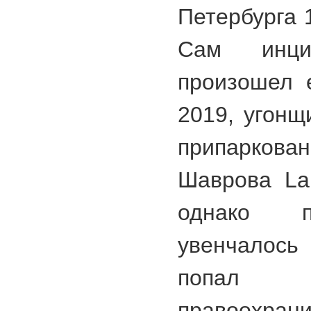
Петербурга 
Сам инци
произошел 
2019, угонщ
припарко
Шаврова Lan
однако п
увенчалось
попал 
правоохран