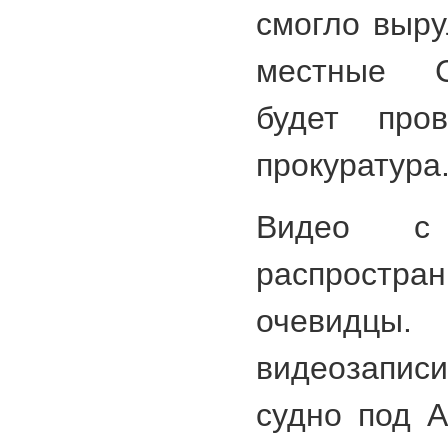
смогло выру
местные С
будет про
прокуратура
Видео с
распростр
очевидцы
видеозапи
судно под А