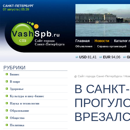
САНКТ-ПЕТЕРБУРГ
07 августа | 05:39
Главная
Новости
Каталог 
Объявления
Справка организаций
USD
81,41
EUR
94,06
G
РУБРИКИ
Бизнес
Сайт города Санкт-Петербурга
/
Нов
В мире
В САНКТ
Здоровье
Культура и шоу-бизнес
ПРОГУЛ
Наука и технологии
Образование
ВРЕЗАЛС
Общество
Политика